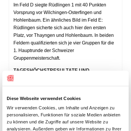
Im Feld D siegte Rüdlingen 1 mit 40 Punkten
Vorsprung vor Wilchingen-Osterfingen und
Hohlenbaum. Ein ähnliches Bild im Feld E:
Rüdlingen sicherte sich auch hier den ersten
Platz, vor Thayngen und Hohlenbaum. In beiden
Feldern qualifizierten sich je vier Gruppen für die
1. Hauptrunde der Schweizer
Gruppenmeisterschaft.
TAGESHÖCHSTRESULTATE UND
TADELLOSE ORGANISATION
In der Einzelwertung ragten folgende Schützen
mit Tageshöchstresultaten heraus:
Diese Webseite verwendet Cookies
– Christian Risch, SG Dörflingen (Feld A): 389
Wir verwenden Cookies, um Inhalte und Anzeigen zu
Punkte
personalisieren, Funktionen für soziale Medien anbieten
– Michael Rey, SV Dörflingen (Feld D): 285
zu können und die Zugriffe auf unsere Website zu
Punkte
analysieren. Außerdem geben wir Informationen zu Ihrer