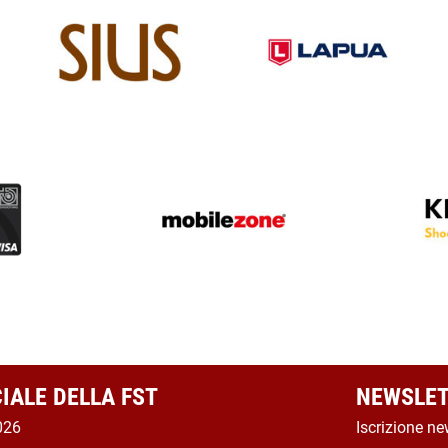
CIALE DELLA FST
NEWSLET
026
Iscrizione ne