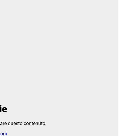
ie
zare questo contenuto.
ioni