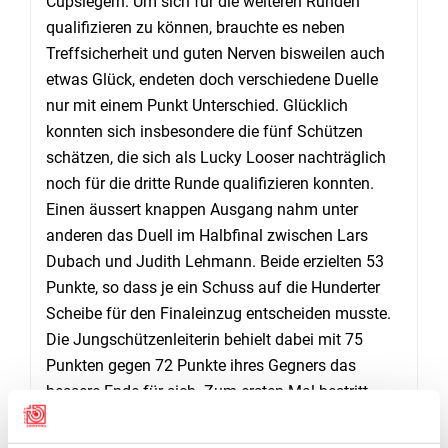
Cupsiegern. Um sich für die weiteren Runden
qualifizieren zu können, brauchte es neben
Treffsicherheit und guten Nerven bisweilen auch
etwas Glück, endeten doch verschiedene Duelle
nur mit einem Punkt Unterschied. Glücklich
konnten sich insbesondere die fünf Schützen
schätzen, die sich als Lucky Looser nachträglich
noch für die dritte Runde qualifizieren konnten.
Einen äussert knappen Ausgang nahm unter
anderen das Duell im Halbfinal zwischen Lars
Dubach und Judith Lehmann. Beide erzielten 53
Punkte, so dass je ein Schuss auf die Hunderter
Scheibe für den Finaleinzug entscheiden musste.
Die Jungschützenleiterin behielt dabei mit 75
Punkten gegen 72 Punkte ihres Gegners das
bessere Ende für sich. Zum ersten Mal bestritt
somit eine Frau den Final des Ostercupschiessens.
Diesen wusste dann Peter Fankhauser in einem