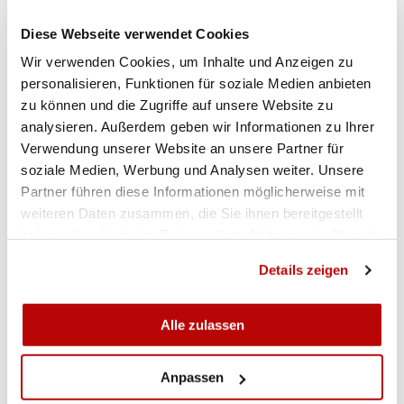
äusserst spannenden Duell gegen Judith
Diese Webseite verwendet Cookies
Lehmann mit 53 zu 52 Punkten für sich zu
Wir verwenden Cookies, um Inhalte und Anzeigen zu
entscheiden. Der kleine Final um Platz 3 und 4
personalisieren, Funktionen für soziale Medien anbieten
gewann Lars Dubach klar gegen Kurt Joss mit 54
zu können und die Zugriffe auf unsere Website zu
zu 49 Punkten. (Peter Dubach)
analysieren. Außerdem geben wir Informationen zu Ihrer
Verwendung unserer Website an unsere Partner für
soziale Medien, Werbung und Analysen weiter. Unsere
Partner führen diese Informationen möglicherweise mit
weiteren Daten zusammen, die Sie ihnen bereitgestellt
haben oder die sie im Rahmen Ihrer Nutzung der Dienste
gesammelt haben.
Details zeigen
Alle zulassen
Anpassen