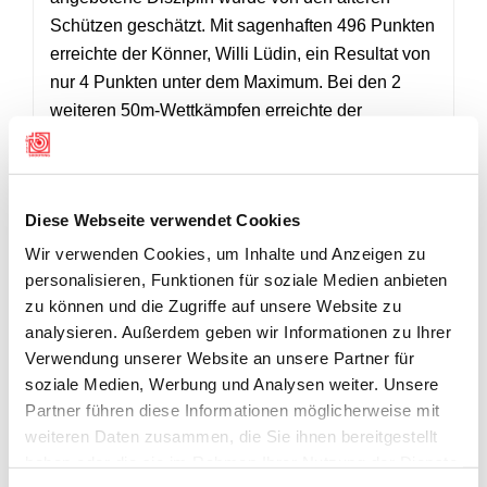
Schützen geschätzt. Mit sagenhaften 496 Punkten
erreichte der Könner, Willi Lüdin, ein Resultat von
nur 4 Punkten unter dem Maximum. Bei den 2
weiteren 50m-Wettkämpfen erreichte der
Routinier, Philipp Wild, jeweils den 1. Rang. Tanja
Spiess, welche beim B-Programm, 50m die
Bronzemedaille gewann, erreichte in der Elite-
Diese Webseite verwendet Cookies
Kategorie auf 25m ein solides Resultat von 551
Punkten und gewann somit Gold. Der
Wir verwenden Cookies, um Inhalte und Anzeigen zu
personalisieren, Funktionen für soziale Medien anbieten
Zweitplatzierte in dieser Kategorie, Marc Imark,
zu können und die Zugriffe auf unsere Website zu
absolvierte sein Programm mit der
analysieren. Außerdem geben wir Informationen zu Ihrer
Ordonnanzpistole. Mit 544 Punkten setzte er sich
Verwendung unserer Website an unsere Partner für
vor René Salathé, 539 Punkte. Der talentierte
soziale Medien, Werbung und Analysen weiter. Unsere
Mikai Veugelers stand mit 549 Punkten bei den
Partner führen diese Informationen möglicherweise mit
U21 zuoberst auf dem Podest. Mit 532 Punkten
weiteren Daten zusammen, die Sie ihnen bereitgestellt
gewann Jan Beeler die Silbermedaille.
haben oder die sie im Rahmen Ihrer Nutzung der Dienste