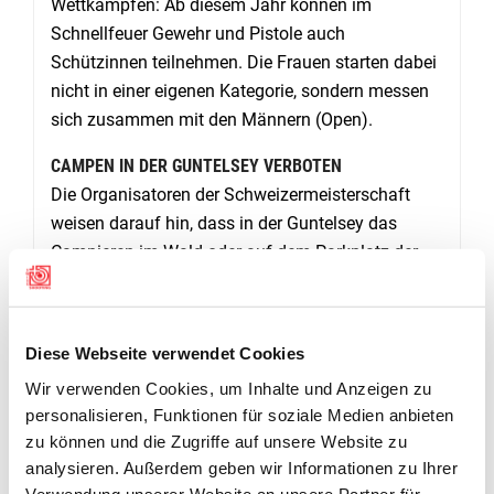
Wettkämpfen: Ab diesem Jahr können im
Schnellfeuer Gewehr und Pistole auch
Schützinnen teilnehmen. Die Frauen starten dabei
nicht in einer eigenen Kategorie, sondern messen
sich zusammen mit den Männern (Open).
CAMPEN IN DER GUNTELSEY VERBOTEN
Die Organisatoren der Schweizermeisterschaft
weisen darauf hin, dass in der Guntelsey das
Campieren im Wald oder auf dem Parkplatz der
Schiessanlage verboten ist. Die Schützinnen und
Schützen, welche vor Ort campieren möchten,
werden gebeten, die öffentlichen Campingplätze in
Diese Webseite verwendet Cookies
der Region zu nutzen. In der Nähe liegt
Wir verwenden Cookies, um Inhalte und Anzeigen zu
beispielsweise der TCS Campingplatz Gwatt-
personalisieren, Funktionen für soziale Medien anbieten
Thunersee.
zu können und die Zugriffe auf unsere Website zu
analysieren. Außerdem geben wir Informationen zu Ihrer
Verwendung unserer Website an unsere Partner für