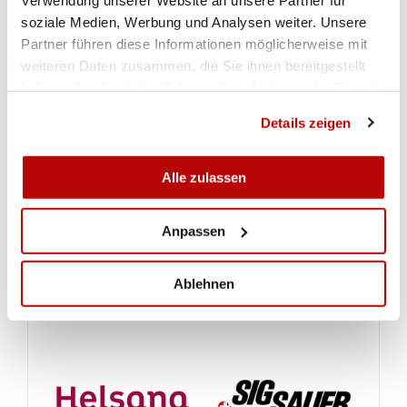
DOWNLOADS
soziale Medien, Werbung und Analysen weiter. Unsere
Partner führen diese Informationen möglicherweise mit
weiteren Daten zusammen, die Sie ihnen bereitgestellt
Zeitplan für die Schweizermeisterschaften vom 03. - 10.09.2023 in Thun
haben oder die sie im Rahmen Ihrer Nutzung der Dienste
gesammelt haben.
Details zeigen
Startliste Gewehr 50m
Alle zulassen
Startliste Pistole 25m und 50m
Anpassen
Limiten
Ablehnen