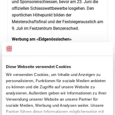
und Sponsorenschiessen, bevor am 23. Juni die
offiziellen Schiesswettbewerbe losgehen. Den
sportlichen Höhepunkt bilden der
Meisterschaftsfinal und der Festsiegerausstich am
9. Juli im Festzentrum Benzenschwil.
Werbung am «Eidgenössischen»
In wenigen Tagen beginnt das Eidgenössische
Schützenfest in Luzern. Diese Plattform nützen
die Freiämter für eine erste Werbeoffensive. Im
Hintergrund findet Ende Juni nach 18-monatiger
Diese Webseite verwendet Cookies
Zwangspause wieder eine Versammlung der
Wir verwenden Cookies, um Inhalte und Anzeigen zu
Trägervereine statt. Vorangeschritten ist der
personalisieren, Funktionen für soziale Medien anbieten
öffentliche Auftritt im Internet unter der Adresse
zu können und die Zugriffe auf unsere Website zu
www.agksf2023.ch.
analysieren. Außerdem geben wir Informationen zu Ihrer
Die nächste grosse Aufgabe für das OK unter der
Verwendung unserer Website an unsere Partner für
soziale Medien, Werbung und Analysen weiter. Unsere
Leitung von Beat Brun ist die wirtschaftliche
Partner führen diese Informationen möglicherweise mit
Absicherung des Grossanlasses. Bereits als