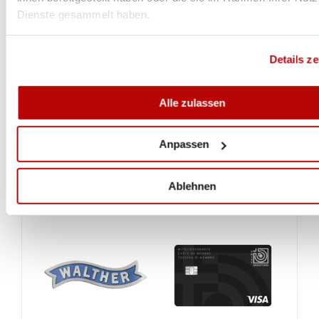
Dienste gesammelt haben.
Details z
Alle zulassen
Anpassen
Ablehnen