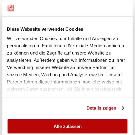
DOWNLOAD
FORMULAIRE D'ANNONCE - RÉSULTATS DE
COMPÉTITION DES SOCIÉTÉS
Diese Webseite verwendet Cookies
Résultats de Compétition des sociétés (CompS)
Wir verwenden Cookies, um Inhalte und Anzeigen zu
personalisieren, Funktionen für soziale Medien anbieten
zu können und die Zugriffe auf unsere Website zu
COMPÉTITION DES SOCIÉTÉS - RÉPARTITION EN
CATÉGORIES FUSIL 300M
analysieren. Außerdem geben wir Informationen zu Ihrer
Verwendung unserer Website an unsere Partner für
soziale Medien, Werbung und Analysen weiter. Unsere
Répartition en catégories 300m 2026 - Liste des sociétés selon les catégories et le numéro SAT
Partner führen diese Informationen möglicherweise mit
weiteren Daten zusammen, die Sie ihnen bereitgestellt
haben oder die sie im Rahmen Ihrer Nutzung der Dienste
gesammelt haben.
Details zeigen
Alle zulassen