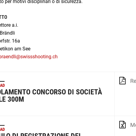
o per motivi disciplinari o di sicurezza
.
TTO
tore a.i.
Brändli
rfstr. 16a
etikon am See
.braendli@swissshooting.ch
Re
AD
LAMENTO CONCORSO DI SOCIETÀ
LE 300M
Mod
AD