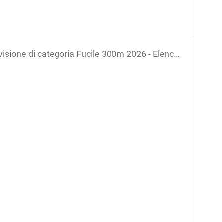
sione di categoria Fucile 300m 2026 - Elenco delle società secondo categoria e numero SAT