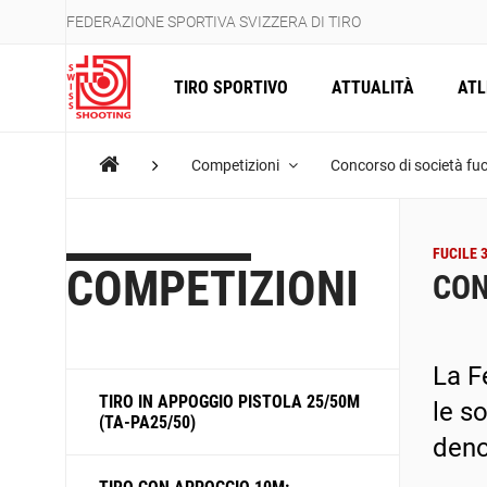
FEDERAZIONE SPORTIVA SVIZZERA DI TIRO
TIRO SPORTIVO
ATTUALITÀ
ATL
Competizioni
Concorso di società fu
FUCILE 
COMPETIZIONI
CON
La F
TIRO IN APPOGGIO PISTOLA 25/50M
le s
(TA-PA25/50)
deno