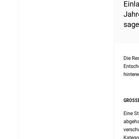
Einl
Jahr
sage
Die Re
Entsch
hinter
GROSSE
Eine S
abgeha
versch
Katego