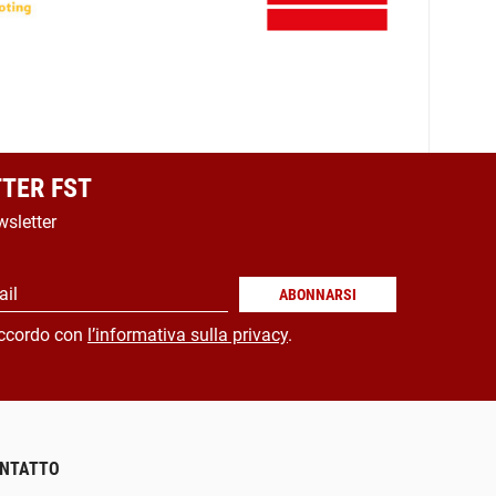
TER FST
wsletter
ail
ABONNARSI
ccordo con
l’informativa sulla privacy
.
NTATTO