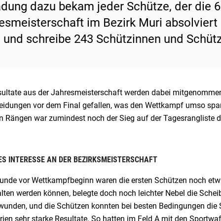
adung dazu bekam jeder Schütze, der die 6 
esmeisterschaft im Bezirk Muri absolviert
 und schreibe 243 Schützinnen und Schüt
sultate aus der Jahresmeisterschaft werden dabei mitgenommen,
eidungen vor dem Final gefallen, was den Wettkampf umso span
en Rängen war zumindest noch der Sieg auf der Tagesrangliste d
S INTERESSE AN DER BEZIRKSMEISTERSCHAFT
tunde vor Wettkampfbeginn waren die ersten Schützen noch etwa
lten werden können, belegte doch noch leichter Nebel die Schei
wunden, und die Schützen konnten bei besten Bedingungen die Sc
rien sehr starke Resultate. So hatten im Feld A mit den Sportw