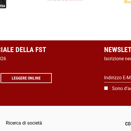
CIALE DELLA FST
NEWSLET
026
Iscrizione ne
Indirizzo E-M
LEGGERE ONLINE
Sono d’a
Ricerca di società
CO