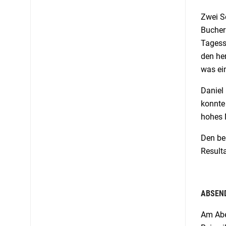
Zwei S
Bucher
Tagess
den her
was ein
Daniel 
konnte
hohes 
Den bei
Result
ABSEN
Am Abe