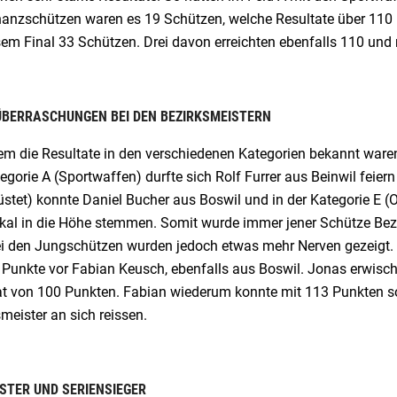
anzschützen waren es 19 Schützen, welche Resultate über 110 P
sem Final 33 Schützen. Drei davon erreichten ebenfalls 110 und
ÜBERRASCHUNGEN BEI DEN BEZIRKSMEISTERN
m die Resultate in den verschiedenen Kategorien bekannt waren,
egorie A (Sportwaffen) durfte sich Rolf Furrer aus Beinwil feier
üstet) konnte Daniel Bucher aus Boswil und in der Kategorie E 
kal in die Höhe stemmen. Somit wurde immer jener Schütze Bezir
ei den Jungschützen wurden jedoch etwas mehr Nerven gezeigt.
Punkte vor Fabian Keusch, ebenfalls aus Boswil. Jonas erwischt
at von 100 Punkten. Fabian wiederum konnte mit 113 Punkten so
meister an sich reissen.
STER UND SERIENSIEGER