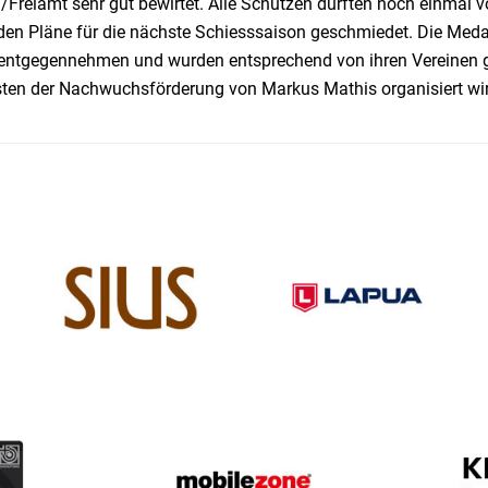
l/Freiamt sehr gut bewirtet. Alle Schützen durften noch einmal
den Pläne für die nächste Schiesssaison geschmiedet. Die Meda
 entgegennehmen und wurden entsprechend von ihren Vereinen ge
ten der Nachwuchsförderung von Markus Mathis organisiert wird