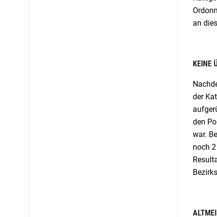
Ordonn
an die
KEINE 
Nachde
der Kat
aufger
den Po
war. B
noch 2 
Result
Bezirks
ALTMEI