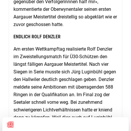
gegenüber den Verfolgerinnnen half mir»,
kommentierte der Oberwynentaler seinen ersten
Aargauer Meistertitel dreistellig so abgeklärt wie er
zuvor geschossen hatte.
ENDLICH ROLF DENZLER
Am ersten Wettkampftag realisierte Rolf Denzler
im Zweistellungsmatch für Ü30-Schützen den
längst fälligen Aargauer Meistertitel. Nach vier
Siegen in Serie musste sich Jürg Luginbühl gegen
den Hallwiler deutlich geschlagen geben. Denzler
meldete seine Ambitionen mit überragenden 588
Ringen in der Qualifikation an. Im Final zog der
Seetaler schnell vorne weg. Bei zunehmend
schwierigeren Lichtverhältnissen hatte er kniend
dann zu kämpfen. Weil dies auch auf Luginbühl
zutraf, lag Denzler zuletzt um sechs Punkte vorne.