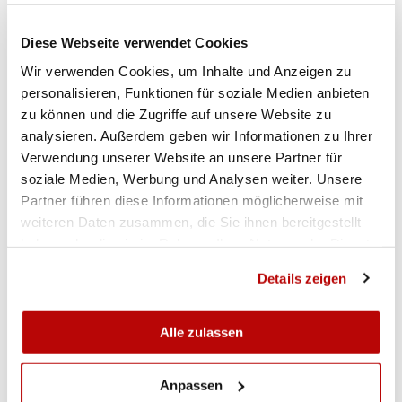
Hauchdünn Silber verfehlte der Suhrer Roland
Brand.
Diese Webseite verwendet Cookies
Den Meisterschaftsauftakt hatten die
Wir verwenden Cookies, um Inhalte und Anzeigen zu
Seiniorenveteranen liegend aufgelegt bestritten.
personalisieren, Funktionen für soziale Medien anbieten
Bei dieser zweiten Austragung duellierten sich
zu können und die Zugriffe auf unsere Website zu
analysieren. Außerdem geben wir Informationen zu Ihrer
Ernst Lüscher und Jost Mathis. Letzterer schoss
Verwendung unserer Website an unsere Partner für
schnell und legte 305,6 Punkte vor. Lüscher sorgte
soziale Medien, Werbung und Analysen weiter. Unsere
für Spannung und riss die Goldmedaille mit dem
Partner führen diese Informationen möglicherweise mit
allerletzten Schuss um drei Zehntelpunkte an sich.
weiteren Daten zusammen, die Sie ihnen bereitgestellt
haben oder die sie im Rahmen Ihrer Nutzung der Dienste
Leistungssportchef Brunner zeigte sich mit den
gesammelt haben.
drei Meisterschaftstagen in Muhen zufrieden. «Die
Details zeigen
Resultate fielen angesichts der Corona-Umstände
gut aus. Doch in fast allen Kategorien haben
Alle zulassen
unsere Schützen für die Schweizer
Meisterschaften Luft nach oben.»
(Wolfgang Rytz)
Anpassen