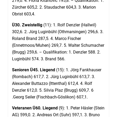
219,0. 4. Fiona Kitanovic 195,8. – Qualifikation: 1.
Zürcher 605,2. 2. Staudacher 604,3. 3. Marion
Obrist 603,4.
Ü30. Zweistellig
(11): 1. Rolf Denzler (Hallwil)
302,6. 2. Jürg Luginbühl (Othmarsingen) 296,6. 3.
Roland Brand 287,5. 4. Marco Fischer
(Ennetmoos/Muhen) 269,7. 5. Walter Schumacher
(Brugg) 259,6. – Qualifikation: 1. Denzler 588. 2.
Luginbühl 574. 3. Brand 566.
Senioren Ü45. Liegend
(15): 1. Jörg Fankhauser
(Rombach) 617,7. 2. Jürg Luginbühl 613,7. 3.
Alexander Buttazzo (Ittenthal) 612,4. 4. Rolf
Denzler 612,0. 5. Silvia Plaz (Brugg) 609,7. 6
.Georg Seiler (Fischbach-Göslikon) 607,1.
Veteranen Ü60. Liegend
(9): 1. Peter Häsler (Stein
AG) 599,0. 2. Andreas Ort (Suhr) 597,1. 3. Bruno