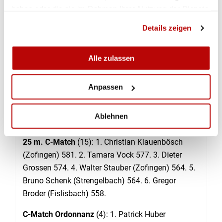
haben oder die sie im Rahmen Ihrer Nutzung der Dienste
gesammelt haben.
Details zeigen
Resultate
Aargauer Meisterschaften in Möhlin. 50 m. B-
Alle zulassen
Match
(12 Klassierte): 1. Tamara Vock
(Sarmenstorf) 571 Punkte. 2. Dieter Grossen (Full-
Anpassen
Reuenthal) 562. 3. Bernhard Kayser (Brittnau) 556.
4. Remo Bugmann (Döttingen) 549. 5. Sepp Huser
Ablehnen
(Boswil) 545.
25 m. C-Match
(15): 1. Christian Klauenbösch
(Zofingen) 581. 2. Tamara Vock 577. 3. Dieter
Grossen 574. 4. Walter Stauber (Zofingen) 564. 5.
Bruno Schenk (Strengelbach) 564. 6. Gregor
Broder (Fislisbach) 558.
C-Match Ordonnanz
(4): 1. Patrick Huber