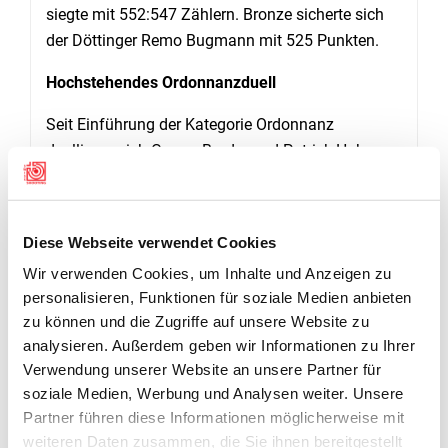
siegte mit 552:547 Zählern. Bronze sicherte sich
der Döttinger Remo Bugmann mit 525 Punkten.
Hochstehendes Ordonnanzduell
Seit Einführung der Kategorie Ordonnanz
duellieren sich Gregor Broder und Patrick Huber
von Pistolenschützen Spreitenbach auf
nationalem Spitzenniveau. Die beiden
Vereinskollegen wechseln sich in den Erfolgen ab.
Diese Webseite verwendet Cookies
Titelverteidiger und Schweizer Meister Broder
Wir verwenden Cookies, um Inhalte und Anzeigen zu
musste diesmal wieder dem jüngeren Huber den
personalisieren, Funktionen für soziale Medien anbieten
Vortritt lassen. Dieser legte die Basis des Sieges
zu können und die Zugriffe auf unsere Website zu
im Präzisionsteil. Das Resultat von 571 Punkten in
analysieren. Außerdem geben wir Informationen zu Ihrer
diesem C-Match darf sich sehen lassen. Aber auch
Verwendung unserer Website an unsere Partner für
Broder zeigte mit 566 Zählern eine gute Leistung,
soziale Medien, Werbung und Analysen weiter. Unsere
die für den nationalen Titelkampf in Thun erneut
Partner führen diese Informationen möglicherweise mit
hoffen lässt.
(wr)
weiteren Daten zusammen, die Sie ihnen bereitgestellt