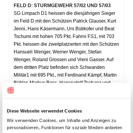
FELD D: STURMGEWEHR 57/02 UND 57/03
SG Limpach D1 heissen die diesjährigen Sieger
im Feld D mit den Schützen Patrick Glauser, Kurt
Jenni, Hans Käsermann, Urs Bütikofer und Beat
Tschumi mit hohen 705 Pkt. Fahrni FS1, mit 703
Pkt. heissen die zweitplatzierten mit den Schützen
Hansueli Wenger, Werner Wenger, Stefan
Wenger, Roland Grossen und Vreni Gasser. Auf
dem dritten Platz befinden sich Schwanden
Militär1 mit 695 Pkt., mit Ferdinand Kämpf, Martin
Bühler, Markus Boss, Hansrudolf Tschanz und
Peter Boss. 4. SV Leuzigen, 693 Pkt; 5. Aeschi
Suldtalschützen1, 689 Pkt; 6. Löhrschützen
Seedorf-Lobsigen, 688 Pkt; 7. Belp-Schützen1,
Diese Webseite verwendet Cookies
687 Pkt; 8. Zweisimmen Schützen1, 686 Pkt; 9.
Wir verwenden Cookies, um Inhalte und Anzeigen zu
Erlenbach-Wimmis SG1, 685 Pkt; 10. SV
personalisieren, Funktionen für soziale Medien anbieten
Winigraben Lyss, 683 Pkt; 11. SG Limpach3, 682