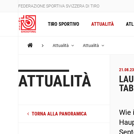
FEDERAZIONE SPORTIVA SVIZZERA DI TIRO
TIRO SPORTIVO
ATTUALITÀ
ATL
Attualità
Attualità
21.08.23
ATTUALITÀ
LAU
TAB
Wie 
TORNA ALLA PANORAMICA
Haup
Sept