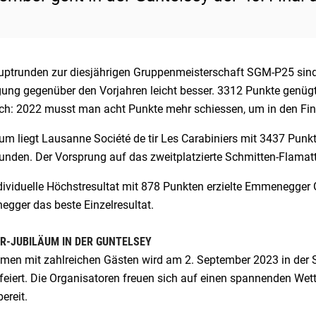
uptrunden zur diesjährigen Gruppenmeisterschaft SGM-P25 sind
gung gegenüber den Vorjahren leicht besser. 3312 Punkte genügte
ich: 2022 musst man acht Punkte mehr schiessen, um in den Fin
m liegt Lausanne Société de tir Les Carabiniers mit 3437 Punkt
unden. Der Vorsprung auf das zweitplatzierte Schmitten-Flamatt
dividuelle Höchstresultat mit 878 Punkten erzielte Emmenegger G
gger das beste Einzelresultat.
R-JUBILÄUM IN DER GUNTELSEY
en mit zahlreichen Gästen wird am 2. September 2023 in der S
eiert. Die Organisatoren freuen sich auf einen spannenden Wett
bereit.