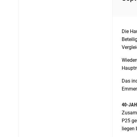
Die Ha
Beteili
Vergle
Wiederu
Hauptr
Das in
Emmene
40-JAH
Zusamm
P25 gef
liegen 