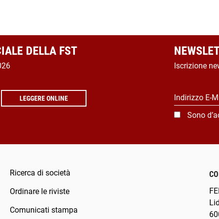
CIALE DELLA FST
NEWSLET
026
Iscrizione ne
Indirizzo E-M
LEGGERE ONLINE
Sono d’a
Ricerca di società
CO
FE
Ordinare le riviste
Li
Comunicati stampa
60