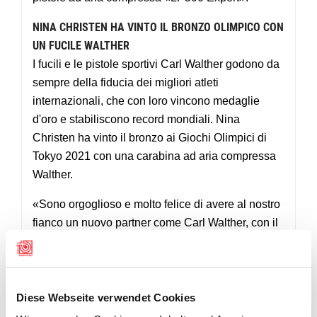
NINA CHRISTEN HA VINTO IL BRONZO OLIMPICO CON
UN FUCILE WALTHER
I fucili e le pistole sportivi Carl Walther godono da
sempre della fiducia dei migliori atleti
internazionali, che con loro vincono medaglie
d'oro e stabiliscono record mondiali. Nina
Christen ha vinto il bronzo ai Giochi Olimpici di
Tokyo 2021 con una carabina ad aria compressa
Walther.
«Sono orgoglioso e molto felice di avere al nostro
fianco un nuovo partner come Carl Walther, con il
quale possiamo percorrere insieme la strada
verso un futuro di successo: ne sono fermamente
convinto», afferma Daniel Burger, responsabile
dello sport d’elite della FST.
Diese Webseite verwendet Cookies