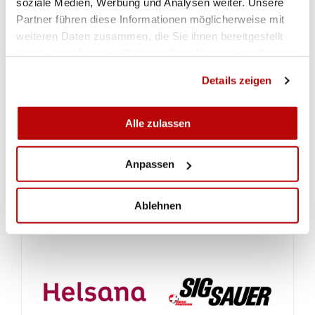
soziale Medien, Werbung und Analysen weiter. Unsere
Partner führen diese Informationen möglicherweise mit
weiteren Daten zusammen, die Sie ihnen bereitgestellt
haben oder die sie im Rahmen Ihrer Nutzung der Dienste
gesammelt haben.
Details zeigen
Alle zulassen
ALLA GALLERIA
Anpassen
Ablehnen