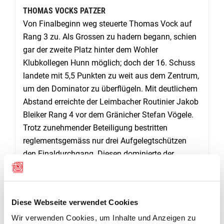
THOMAS VOCKS PATZER
Von Finalbeginn weg steuerte Thomas Vock auf
Rang 3 zu. Als Grossen zu hadern begann, schien
gar der zweite Platz hinter dem Wohler
Klubkollegen Hunn möglich; doch der 16. Schuss
landete mit 5,5 Punkten zu weit aus dem Zentrum,
um den Dominator zu überflügeln. Mit deutlichem
Abstand erreichte der Leimbacher Routinier Jakob
Bleiker Rang 4 vor dem Gränicher Stefan Vögele.
Trotz zunehmender Beteiligung bestritten
reglementsgemäss nur drei Aufgelegtschützen
den Finaldurchgang. Diesen dominierte der
Solothurner Gast Stephan Lehmann, der sich nach
12 Schüssen mit 120,7:116,9 gegen den Itinger
Willi Lüdin durchsetzte. Den dritten Platz sicherte
Diese Webseite verwendet Cookies
sich der beste Aargauer, Peter Schörg, der nach
Wir verwenden Cookies, um Inhalte und Anzeigen zu
dem Vorrundenprogramm noch Rang 2 belegt