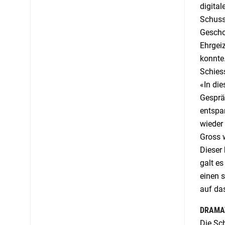
digita
Schuss
Gescho
Ehrgei
konnte.
Schiess
«In di
Gesprä
entspan
wieder
Gross w
Dieser 
galt es
einen 
auf das
DRAMA
Die Sc