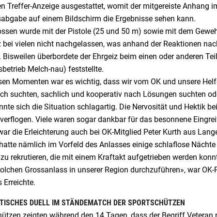
len Treffer-Anzeige ausgestattet, womit der mitgereiste Anhang
abgabe auf einem Bildschirm die Ergebnisse sehen kann.
ssen wurde mit der Pistole (25 und 50 m) sowie mit dem Gewehr.
z bei vielen nicht nachgelassen, was anhand der Reaktionen na
 Bisweilen überbordete der Ehrgeiz beim einen oder anderen Tei
betrieb Melch-nau) feststellte.
esen Momenten war es wichtig, dass wir vom OK und unsere Helf
ch suchten, sachlich und kooperativ nach Lösungen suchten ode
nte sich die Situation schlagartig. Die Nervosität und Hektik be
 verflogen. Viele waren sogar dankbar für das besonnene Eingrei
ar die Erleichterung auch bei OK-Mitglied Peter Kurth aus Lange
hatte nämlich im Vorfeld des Anlasses einige schlaflose Nächte
 zu rekrutieren, die mit einem Kraftakt aufgetrieben werden konn
solchen Grossanlass in unserer Region durchzuführen», war OK-P
 Erreichte.
TISCHES DUELL IM STÄNDEMATCH DER SPORTSCHÜTZEN
hützen zeigten während den 14 Tagen, dass der Begriff Veteran