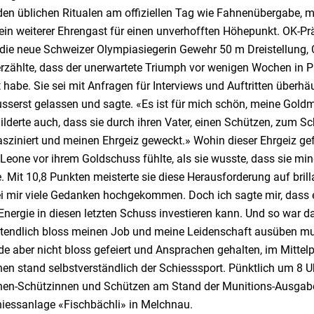
den üblichen Ritualen am offiziellen Tag wie Fahnenübergabe, 
ein weiterer Ehrengast für einen unverhofften Höhepunkt. OK-Pr
die neue Schweizer Olympiasiegerin Gewehr 50 m Dreistellung,
rzählte, dass der unerwartete Triumph vor wenigen Wochen in Par
 habe. Sie sei mit Anfragen für Interviews und Auftritten überhä
sserst gelassen und sagte. «Es ist für mich schön, meine Goldm
hilderte auch, dass sie durch ihren Vater, einen Schützen, zum 
sziniert und meinen Ehrgeiz geweckt.» Wohin dieser Ehrgeiz gefüh
Leone vor ihrem Goldschuss fühlte, als sie wusste, dass sie min
 Mit 10,8 Punkten meisterte sie diese Herausforderung auf bril
i mir viele Gedanken hochgekommen. Doch ich sagte mir, dass es 
nergie in diesen letzten Schuss investieren kann. Und so war da
tztendlich bloss meinen Job und meine Leidenschaft ausüben mu
de aber nicht bloss gefeiert und Ansprachen gehalten, im Mitte
en stand selbstverständlich der Schiesssport. Pünktlich um 8 U
nen-Schützinnen und Schützen am Stand der Munitions-Ausgabe 
hiessanlage «Fischbächli» in Melchnau.