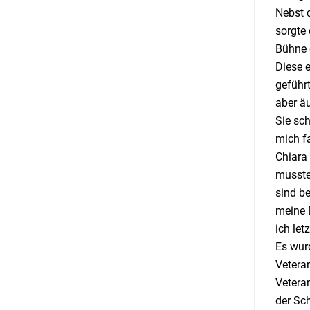
Nebst 
sorgte 
Bühne 
Diese e
geführt
aber äu
Sie sc
mich fa
Chiara 
musste.
sind be
meine E
ich le
Es wur
Veteran
Vetera
der Sc