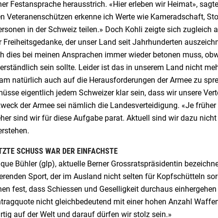
ner Festansprache herausstrich. «Hier erleben wir Heimat», sagt
n Veteranenschützen erkenne ich Werte wie Kameradschaft, Stolz
ersonen in der Schweiz teilen.» Doch Kohli zeigte sich zugleich
 Freiheitsgedanke, der unser Land seit Jahrhunderten auszeichn
ch dies bei meinen Ansprachen immer wieder betonen muss, obwo
erständlich sein sollte. Leider ist das in unserem Land nicht mehr
am natürlich auch auf die Herausforderungen der Armee zu sprec
üsse eigentlich jedem Schweizer klar sein, dass wir unsere Ver
weck der Armee sei nämlich die Landesverteidigung. «Je früher 
her sind wir für diese Aufgabe parat. Aktuell sind wir dazu nicht 
erstehen.
TZTE SCHUSS WAR DER EINFACHSTE
que Bühler (glp), aktuelle Berner Grossratspräsidentin bezeich
erenden Sport, der im Ausland nicht selten für Kopfschütteln s
en fest, dass Schiessen und Geselligkeit durchaus einhergehen 
tragquote nicht gleichbedeutend mit einer hohen Anzahl Waffe
rtig auf der Welt und darauf dürfen wir stolz sein.»