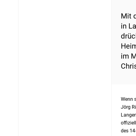
Mit 
in L
drüc
Heim
im M
Chri
Wenn s
Jörg Rü
Langen
offizi
des 14