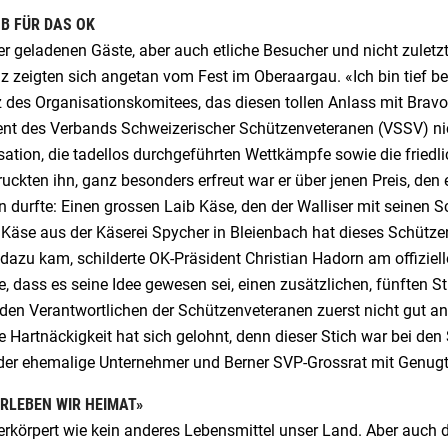
OB FÜR DAS OK
er geladenen Gäste, aber auch etliche Besucher und nicht zulet
z zeigten sich angetan vom Fest im Oberaargau. «Ich bin tief
 des Organisationskomitees, das diesen tollen Anlass mit Bravo
ent des Verbands Schweizerischer Schützenveteranen (VSSV) nich
sation, die tadellos durchgeführten Wettkämpfe sowie die frie
uckten ihn, ganz besonders erfreut war er über jenen Preis, den 
 durfte: Einen grossen Laib Käse, den der Walliser mit seinen 
 Käse aus der Käserei Spycher in Bleienbach hat dieses Schütze
dazu kam, schilderte OK-Präsident Christian Hadorn am offiziel
e, dass es seine Idee gewesen sei, einen zusätzlichen, fünften S
i den Verantwortlichen der Schützenveteranen zuerst nicht gut 
 Hartnäckigkeit hat sich gelohnt, denn dieser Stich war bei den
e der ehemalige Unternehmer und Berner SVP-Grossrat mit Genugt
ERLEBEN WIR HEIMAT»
erkörpert wie kein anderes Lebensmittel unser Land. Aber auch 