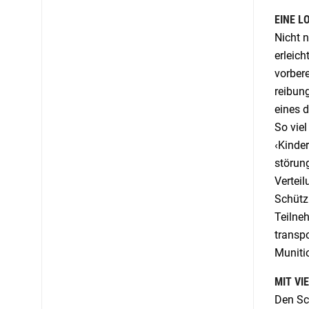
EINE L
Nicht 
erleich
vorbere
reibung
eines d
So viel
‹Kinde
störung
Verteil
Schützi
Teilne
transpo
Muniti
MIT VI
Den Sc