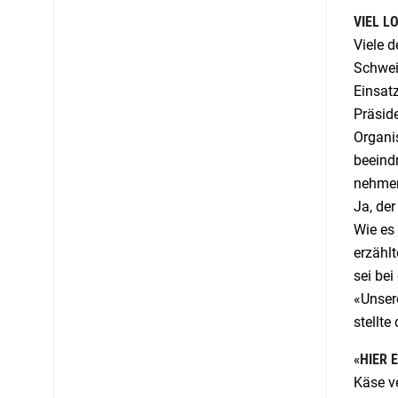
VIEL L
Viele d
Schwei
Einsatz
Präsid
Organi
beeindr
nehmen
Ja, der
Wie es 
erzählt
sei be
«Unsere
stellt
«HIER 
Käse v