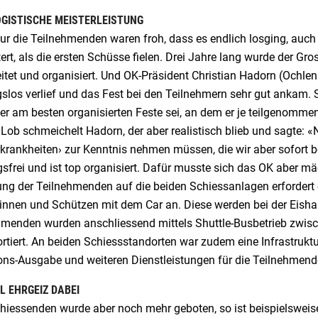
OGISTISCHE MEISTERLEISTUNG
nur die Teilnehmenden waren froh, dass es endlich losging, auc
tert, als die ersten Schüsse fielen. Drei Jahre lang wurde der G
itet und organisiert. Und OK-Präsident Christian Hadorn (Ochlenb
slos verlief und das Fest bei den Teilnehmern sehr gut ankam. 
er am besten organisierten Feste sei, an dem er je teilgenomme
 Lob schmeichelt Hadorn, der aber realistisch blieb und sagte: «
rkrankheiten› zur Kenntnis nehmen müssen, die wir aber sofort 
sfrei und ist top organisiert. Dafür musste sich das OK aber mäc
ung der Teilnehmenden auf die beiden Schiessanlagen erfordert ei
nnen und Schützen mit dem Car an. Diese werden bei der Eishall
hmenden wurden anschliessend mittels Shuttle-Busbetrieb zwis
rtiert. An beiden Schiessstandorten war zudem eine Infrastrukt
ons-Ausgabe und weiteren Dienstleistungen für die Teilnehmende
EL EHRGEIZ DABEI
hiessenden wurde aber noch mehr geboten, so ist beispielsweise