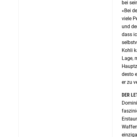
bei sei
«Bei de
viele P
und der
dass i
selbstv
Kohli k
Lage, m
Hauptz
desto e
er zu v
DER LE
Domini
faszini
Erstaun
Waffen
einziga