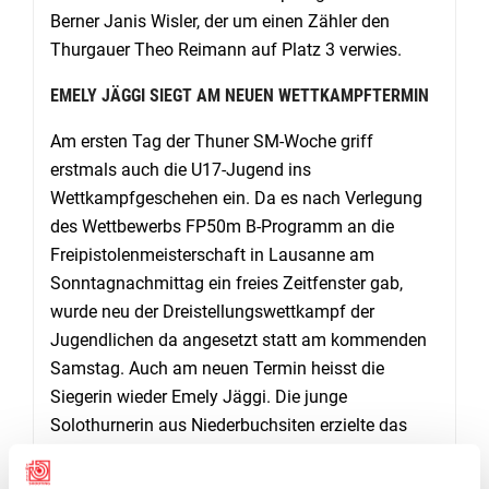
Berner Janis Wisler, der um einen Zähler den
Thurgauer Theo Reimann auf Platz 3 verwies.
EMELY JÄGGI SIEGT AM NEUEN WETTKAMPFTERMIN
Am ersten Tag der Thuner SM-Woche griff
erstmals auch die U17-Jugend ins
Wettkampfgeschehen ein. Da es nach Verlegung
des Wettbewerbs FP50m B-Programm an die
Freipistolenmeisterschaft in Lausanne am
Sonntagnachmittag ein freies Zeitfenster gab,
wurde neu der Dreistellungswettkampf der
Jugendlichen da angesetzt statt am kommenden
Samstag. Auch am neuen Termin heisst die
Siegerin wieder Emely Jäggi. Die junge
Solothurnerin aus Niederbuchsiten erzielte das
Bestresultat von 594 Punkten. Zweite wird wie im
Vorjahr Ekaterina Chenikova. Statt 23 Zähler