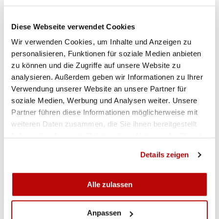
hinten liegt die Neuenburger Nachwuchsschützin
nun aber nur noch acht Punkte hinter Jäggi
Diese Webseite verwendet Cookies
zurück. Dritte wird mit Luena Romanchuk eine
Wir verwenden Cookies, um Inhalte und Anzeigen zu
weitere junge Solothurnerin.
personalisieren, Funktionen für soziale Medien anbieten
zu können und die Zugriffe auf unsere Website zu
Weil Nicole Häusler noch an den Paralympics in
analysieren. Außerdem geben wir Informationen zu Ihrer
Paris im Einsatz steht, fand der
Verwendung unserer Website an unsere Partner für
Liegendwettbewerb WSPS an der SM heuer nicht
soziale Medien, Werbung und Analysen weiter. Unsere
statt.
(Andreas Tschopp)
Partner führen diese Informationen möglicherweise mit
weiteren Daten zusammen, die Sie ihnen bereitgestellt
haben oder die sie im Rahmen Ihrer Nutzung der Dienste
BILDER VOM ERSTEN SM-TAG
gesammelt haben.
Details zeigen
Alle zulassen
Anpassen