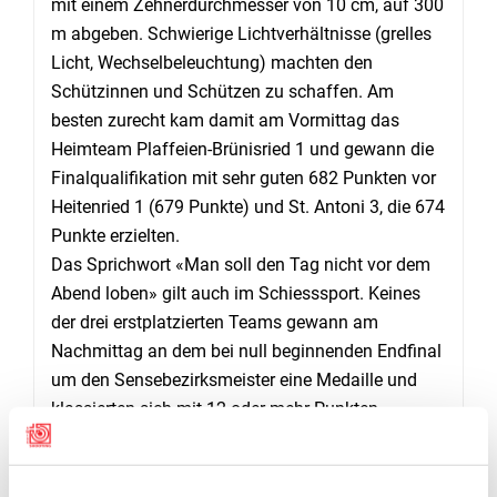
mit einem Zehnerdurchmesser von 10 cm, auf 300
m abgeben. Schwierige Lichtverhältnisse (grelles
Licht, Wechselbeleuchtung) machten den
Schützinnen und Schützen zu schaffen. Am
besten zurecht kam damit am Vormittag das
Heimteam Plaffeien-Brünisried 1 und gewann die
Finalqualifikation mit sehr guten 682 Punkten vor
Heitenried 1 (679 Punkte) und St. Antoni 3, die 674
Punkte erzielten.
Das Sprichwort «Man soll den Tag nicht vor dem
Abend loben» gilt auch im Schiesssport. Keines
der drei erstplatzierten Teams gewann am
Nachmittag an dem bei null beginnenden Endfinal
um den Sensebezirksmeister eine Medaille und
klassierten sich mit 12 oder mehr Punkten
Abstand auf die Spitze in den hinteren Rängen.
TAFERS 1 GEWINNT SPANNENDEN TITELKAMPF