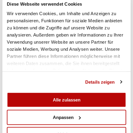
Diese Webseite verwendet Cookies
Vor einem Jahr im als Titelverteidiger im Endfinal
Wir verwenden Cookies, um Inhalte und Anzeigen zu
als klarer Favorit angetreten, zeigten die
personalisieren, Funktionen für soziale Medien anbieten
Hauptörtler damals Nerven und belegten mit
zu können und die Zugriffe auf unsere Website zu
einem Rückstand von 13 Punkten lediglich den
analysieren. Außerdem geben wir Informationen zu Ihrer
achten Schlussrang. Doch in diesem Jahr war
Verwendung unserer Website an unsere Partner für
alles anders und sie kamen mit dem Druck
soziale Medien, Werbung und Analysen weiter. Unsere
zurecht. Das Quintett Tafers 1 mit Kevin Dubi (141
Partner führen diese Informationen möglicherweise mit
Punkte), Jeanny Bapst (139 Punkte), Matthias
weiteren Daten zusammen, die Sie ihnen bereitgestellt
Blanchard (136 Punkte), Simon Dubi (135 Punkte)
haben oder die sie im Rahmen Ihrer Nutzung der Dienste
und Guido Blanchard (133 Punkte) holte mit
gesammelt haben.
Details zeigen
einem Gesamttotal von 684 Punkten den Sieg.
Silber ging an Plasselb 1 (678 Punkte), die mit
dem letzten Schuss die Vojahreszweiten Plaffeien-
Alle zulassen
Brünisried 2 mit einem Punkt Vorsprung auf den
Bronzeplatz verweisen konnten.
Anpassen
Die höchsten Tagesresultate erzielten mit 144
Punkten Heinz Bielmann (Plasselb 1) und Alain