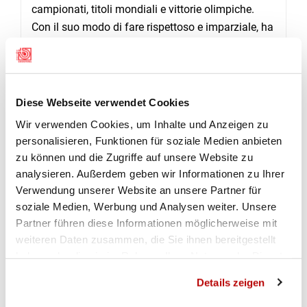
campionati, titoli mondiali e vittorie olimpiche.
Con il suo modo di fare rispettoso e imparziale, ha
contribuito enormemente a far sì che alla salute
mentale degli atleti venisse data oggi l'importanza
che merita, rendendolo uno dei pionieri della
psicologia dello sport svizzera.
Diese Webseite verwendet Cookies
Wir verwenden Cookies, um Inhalte und Anzeigen zu
Sapendo che la strada verso il vertice richiede
personalisieren, Funktionen für soziale Medien anbieten
tutto agli atleti, Jörg ha sempre visto la persona
zu können und die Zugriffe auf unsere Website zu
dietro l'atleta e ha dato loro il sostegno necessario
analysieren. Außerdem geben wir Informationen zu Ihrer
nei momenti difficili. Alla fine di aprile, Jörg ha
Verwendung unserer Website an unsere Partner für
parlato del suo lavoro nel
blog di Swiss Olympic
soziale Medien, Werbung und Analysen weiter. Unsere
«Ungefiltert»
. La sua passione per lo sport e i suoi
Partner führen diese Informationen möglicherweise mit
protagonisti è chiaramente evidente in questo
weiteren Daten zusammen, die Sie ihnen bereitgestellt
testo. Il vuoto che Jörg lascia è enorme.
haben oder die sie im Rahmen Ihrer Nutzung der Dienste
gesammelt haben.
Details zeigen