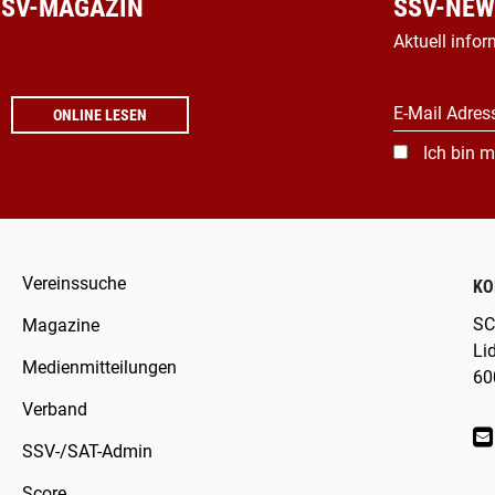
 SSV-MAGAZIN
SSV-NEW
Aktuell infor
E-Mail Adres
ONLINE LESEN
Ich bin m
Vereinssuche
KO
SC
Magazine
Li
Medienmitteilungen
60
Verband
SSV-/SAT-Admin
Score