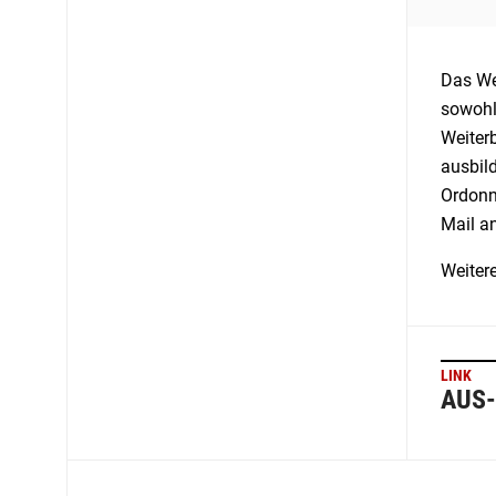
Das We
sowohl
Weiter
ausbil
Ordonna
Mail a
Weiter
LINK
AUS-