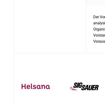
Der Vo
analys
Organi
Vorsta
Voraus