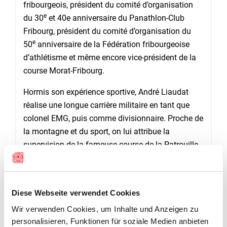
fribourgeois, président du comité d’organisation
e
du 30
et 40e anniversaire du Panathlon-Club
Fribourg, président du comité d’organisation du
e
50
anniversaire de la Fédération fribourgeoise
d’athlétisme et même encore vice-président de la
course Morat-Fribourg.
Hormis son expérience sportive, André Liaudat
réalise une longue carrière militaire en tant que
colonel EMG, puis comme divisionnaire. Proche de
la montagne et du sport, on lui attribue la
supervision de la fameuse course de la Patrouille
des Glaciers, encore un événement qu’il dirigera
avec une grande expertise. Ses compétences
d’encadrement et de pilotage ne s’arrêtent
Diese Webseite verwendet Cookies
pourtant pas qu’au sport et à l’armée puisque
Wir verwenden Cookies, um Inhalte und Anzeigen zu
André Liaudat est aussi musicien dans l’âme. Il
personalisieren, Funktionen für soziale Medien anbieten
présidera plusieurs groupements de musique dans