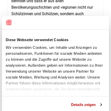
befindet und dass er aus allen
Bevölkerungsschichten und -regionen nicht nur
Schützinnen und Schützen, sondern auch
zahlreiche Zuschauer anzieht. (Charlene Jäggli)
Diese Webseite verwendet Cookies
RESULTATE
Wir verwenden Cookies, um Inhalte und Anzeigen zu
personalisieren, Funktionen für soziale Medien anbieten
Elite Final
zu können und die Zugriffe auf unsere Website zu
analysieren. Außerdem geben wir Informationen zu Ihrer
Verwendung unserer Website an unsere Partner für
Elite Qualifikation
soziale Medien, Werbung und Analysen weiter. Unsere
Partner führen diese Informationen möglicherweise mit
Junioren U21 Final
weiteren Daten zusammen, die Sie ihnen bereitgestellt
haben oder die sie im Rahmen Ihrer Nutzung der Dienste
Junioren U21 Qualifikation
gesammelt haben.
Details zeigen