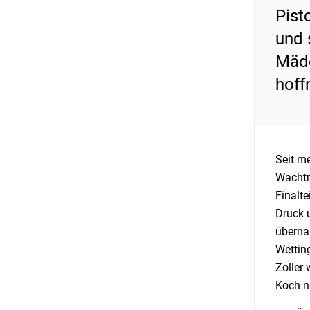
Pist
und 
Mäde
hoff
Seit me
Wachtme
Finalte
Druck 
überna
Wetting
Zoller 
Koch n