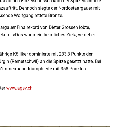
 Erst ab den Einzelschüssen kam der Spitzenschütze
anzauftritt. Dennoch siegte der Nordostaargauer mit
ssende Wolfgang rettete Bronze.
rgauer Finalrekord von Dieter Grossen lobte,
ekord. «Das war mein heimliches Ziel», verriet er
ährige Kölliker dominierte mit 233,3 Punkte den
ürgin (Remetschwil) an die Spitze gesetzt hatte. Bei
 Zimmermann triumphierte mit 358 Punkten.
ter
www.agsv.ch