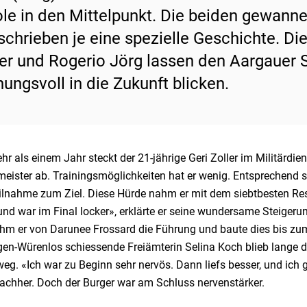
ole in den Mittelpunkt. Die beiden gewann
schrieben je eine spezielle Geschichte. D
r und Rogerio Jörg lassen den Aargauer 
nungsvoll in die Zukunft blicken.
hr als einem Jahr steckt der 21-jährige Geri Zoller im Militärdien
ister ab. Trainingsmöglichkeiten hat er wenig. Entsprechend se
ilnahme zum Ziel. Diese Hürde nahm er mit dem siebtbesten Resul
und war im Final locker», erklärte er seine wundersame Steige
hm er von Darunee Frossard die Führung und baute dies bis zum
en-Würenlos schiessende Freiämterin Selina Koch blieb lange dr
weg. «Ich war zu Beginn sehr nervös. Dann liefs besser, und ich
achher. Doch der Burger war am Schluss nervenstärker.