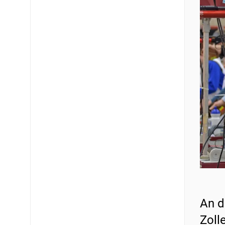
An d
Zoll