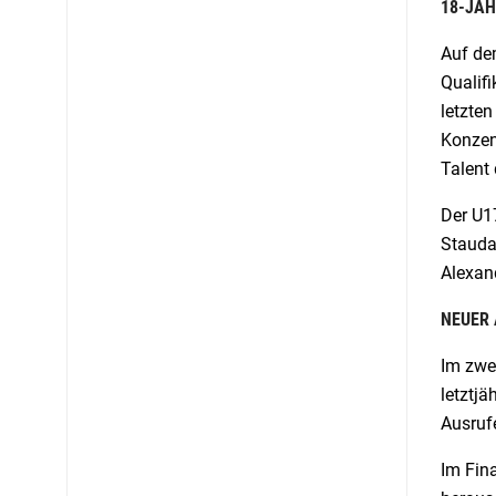
18-JÄH
Auf dem
Qualifi
letzten
Konzent
Talent
Der U17
Staudac
Alexan
NEUER
Im zwei
letztjä
Ausrufe
Im Fina