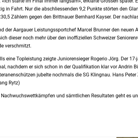
 «Ich starte im Final immer langsam», erklärte Grossen später.
tig in Fahrt. Nur die abschliessenden 9,2 Punkte störten den Gl
230,5 Zählern gegen den Brittnauer Bernhard Kayser. Der nachla
d der Aargauer Leistungssportchef Marcel Brunner den neuen Aa
sich dieser noch mehr über den inoffiziellen Schweizer Seniorenr
e verschmitzt.
ls eine Topleistung zeigte Juniorensieger Rogerio Jörg. Der 17-j
al, nachdem er sich schon in der Qualifikation klar vor Andrin B
teranenschützen jubelte nochmals die SG Klingnau. Hans Peter
ang Rytz)
 Nachwuchswettkämpfen und sämtlichen Resultaten geht es un