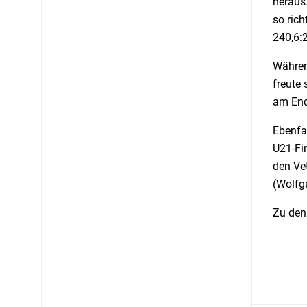
heraus.
so rich
240,6:
Währen
freute 
am End
Ebenfal
U21-Fin
den Ve
(Wolfg
Zu den