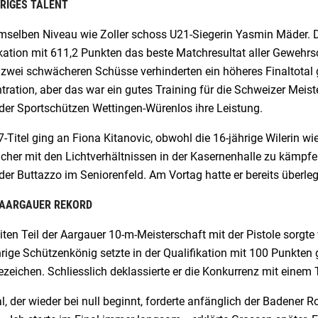
RIGES TALENT
selben Niveau wie Zoller schoss U21-Siegerin Yasmin Mäder. Die
kation mit 611,2 Punkten das beste Matchresultat aller Gewehrsc
 zwei schwächeren Schüsse verhinderten ein höheres Finaltotal g
ration, aber das war ein gutes Training für die Schweizer Meis
 der Sportschützen Wettingen-Würenlos ihre Leistung.
-Titel ging an Fiona Kitanovic, obwohl die 16-jährige Wilerin wie
her mit den Lichtverhältnissen in der Kasernenhalle zu kämpfen h
der Buttazzo im Seniorenfeld. Am Vortag hatte er bereits überl
 AARGAUER REKORD
ten Teil der Aargauer 10-m-Meisterschaft mit der Pistole sorgte
hrige Schützenkönig setzte in der Qualifikation mit 100 Punkten 
zeichen. Schliesslich deklassierte er die Konkurrenz mit einem 
l, der wieder bei null beginnt, forderte anfänglich der Badener 