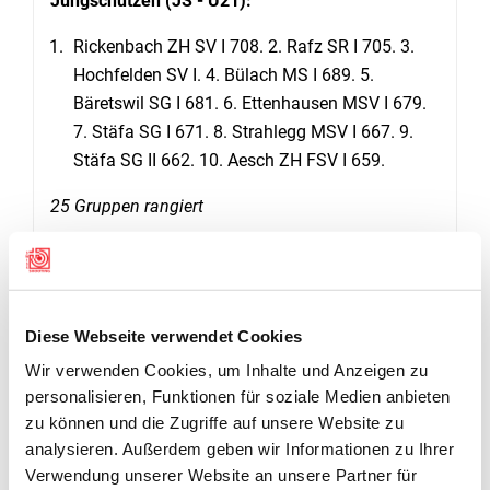
Jungschützen (JS - U21):
Rickenbach ZH SV I 708. 2. Rafz SR I 705. 3.
Hochfelden SV I. 4. Bülach MS I 689. 5.
Bäretswil SG I 681. 6. Ettenhausen MSV I 679.
7. Stäfa SG I 671. 8. Strahlegg MSV I 667. 9.
Stäfa SG II 662. 10. Aesch ZH FSV I 659.
25 Gruppen rangiert
Jugend (JJ - U15):
Stäfa SG I 523. 2. Lindau GSV I 498. 3.
Zwillikon I 497. 4. Rickenbach ZH SV I 496. 5.
Diese Webseite verwendet Cookies
Oberengstringen FSV I 491. 6. Aesch ZH FSV I
Wir verwenden Cookies, um Inhalte und Anzeigen zu
488. 7. Stäfa SG II 483. 8. Wülflingen SV I 451.
personalisieren, Funktionen für soziale Medien anbieten
9. Bäretswil SG I 450. 10. Zwillikon II 449.
zu können und die Zugriffe auf unsere Website zu
analysieren. Außerdem geben wir Informationen zu Ihrer
24 Gruppen rangiert
Verwendung unserer Website an unsere Partner für