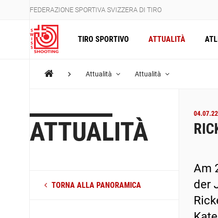
FEDERAZIONE SPORTIVA SVIZZERA DI TIRO
TIRO SPORTIVO
ATTUALITÀ
ATL
Attualità
Attualità
04.07.22
ATTUALITÀ
RIC
Am 2
der 
TORNA ALLA PANORAMICA
Rick
Kate