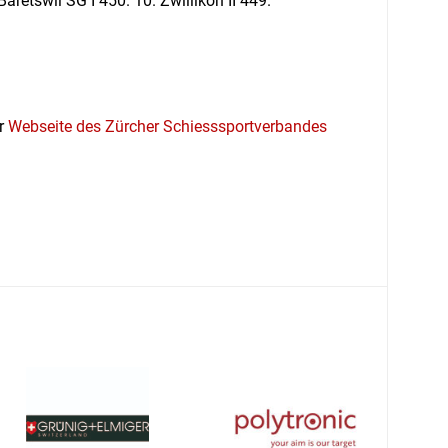
äretswil SG I 450. 10. Zwillikon II 449.
er
Webseite des Zürcher Schiesssportverbandes