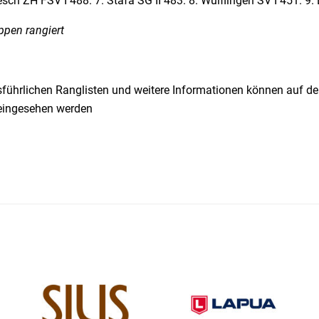
sch ZH FSV I 488. 7. Stäfa SG II 483. 8. Wülflingen SV I 451. 9. B
ppen rangiert
sführlichen Ranglisten und weitere Informationen können auf d
ingesehen werden