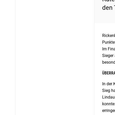
den 
Ricken
Punkte
Im Fin
Sieger
besond
ÜBERRA
In der 
Sieg h
Lindau
konnte.
erringe