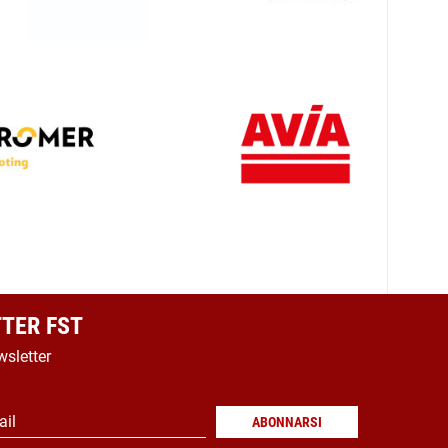
TER FST
wsletter
ail
ABONNARSI