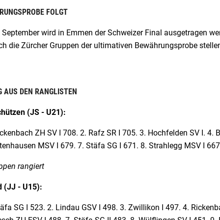
RUNGSPROBE FOLGT
 September wird in Emmen der Schweizer Final ausgetragen wer
ch die Zürcher Gruppen der ultimativen Bewährungsprobe stellen
 AUS DEN RANGLISTEN
hützen (JS - U21):
ckenbach ZH SV I 708. 2. Rafz SR I 705. 3. Hochfelden SV I. 4. B
tenhausen MSV I 679. 7. Stäfa SG I 671. 8. Strahlegg MSV I 667.
ppen rangiert
 (JJ - U15):
äfa SG I 523. 2. Lindau GSV I 498. 3. Zwillikon I 497. 4. Ricken