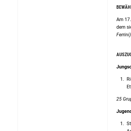
BEWÄH
Am 17.
dem si
Ferrini)
AUSZUG
Jungsc
Ri
Et
25 Gru
Jugend
St