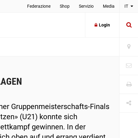
Federazione
Shop
Servizio
Media
IT
Login
LAGEN
cher Gruppenmeisterschafts-Finals
tzen» (U21) konnte sich
ettkampf gewinnen. In der
ch oben auf und errang verdient