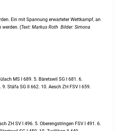
den. Ein mit Spannung erwarteter Wettkampf, an
 werden. (
Text: Markus Roth
Bilder: Simona
ülach MS I 689. 5. Bäretswil SG I 681. 6.
 9. Stäfa SG II 662. 10. Aesch ZH FSV I 659.
bach ZH SV I 496. 5. Oberengstringen FSV I 491. 6.