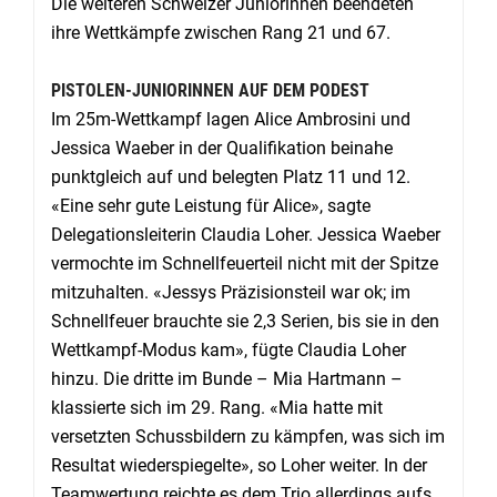
Die weiteren Schweizer Juniorinnen beendeten
ihre Wettkämpfe zwischen Rang 21 und 67.
PISTOLEN-JUNIORINNEN AUF DEM PODEST
Im 25m-Wettkampf lagen Alice Ambrosini und
Jessica Waeber in der Qualifikation beinahe
punktgleich auf und belegten Platz 11 und 12.
«Eine sehr gute Leistung für Alice», sagte
Delegationsleiterin Claudia Loher. Jessica Waeber
vermochte im Schnellfeuerteil nicht mit der Spitze
mitzuhalten. «Jessys Präzisionsteil war ok; im
Schnellfeuer brauchte sie 2,3 Serien, bis sie in den
Wettkampf-Modus kam», fügte Claudia Loher
hinzu. Die dritte im Bunde – Mia Hartmann –
klassierte sich im 29. Rang. «Mia hatte mit
versetzten Schussbildern zu kämpfen, was sich im
Resultat wiederspiegelte», so Loher weiter. In der
Teamwertung reichte es dem Trio allerdings aufs