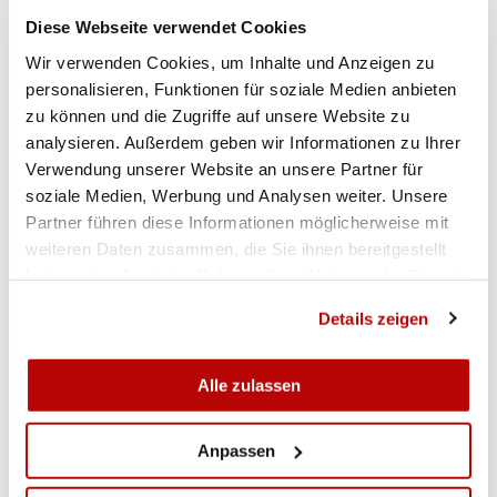
Ausbeute kann sich sehen lassen: Fünf Gold-, zwei
Diese Webseite verwendet Cookies
Silber- und vier Bronzemedaillen. «Für mich war
Wir verwenden Cookies, um Inhalte und Anzeigen zu
dabei das Schönste, dass das ganze Team alles
personalisieren, Funktionen für soziale Medien anbieten
gegeben hat. Jetzt sind alle müde und freuen sich
zu können und die Zugriffe auf unsere Website zu
auf Zuhause», sagt Loher stolz.
analysieren. Außerdem geben wir Informationen zu Ihrer
Verwendung unserer Website an unsere Partner für
soziale Medien, Werbung und Analysen weiter. Unsere
Partner führen diese Informationen möglicherweise mit
weiteren Daten zusammen, die Sie ihnen bereitgestellt
RESULTATE
haben oder die sie im Rahmen Ihrer Nutzung der Dienste
gesammelt haben.
Details zeigen
Gewehr 50m Dreistellung Juniorinnen Qualifikation Relay 1
Alle zulassen
Gewehr 50m Dreistellung Juniorinnen Qualifikation Relay 2
Anpassen
Gewehr 50m Dreistellung Juniorinnen Qualifikation