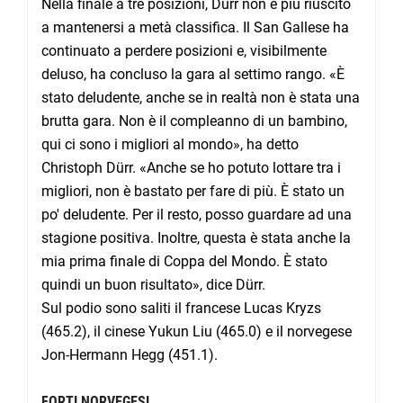
Nella finale a tre posizioni, Dürr non è più riuscito
a mantenersi a metà classifica. Il San Gallese ha
continuato a perdere posizioni e, visibilmente
deluso, ha concluso la gara al settimo rango.
«
È
stato deludente, anche se in realtà non è stata una
brutta gara. Non è il compleanno di un bambino,
qui ci sono i migliori al mondo
», ha detto
Christoph Dürr. «
Anche se ho potuto lottare tra i
migliori, non è bastato per fare di più. È stato un
po' deludente. Per il resto, posso guardare ad una
stagione positiva. Inoltre, questa è stata anche la
mia prima finale di Coppa del Mondo. È stato
quindi un buon risultato
»
, dice Dürr.
Sul podio sono saliti il francese Lucas Kryzs
(465.2), il cinese Yukun Liu (465.0) e il norvegese
Jon-Hermann Hegg (451.1).
FORTI NORVEGESI