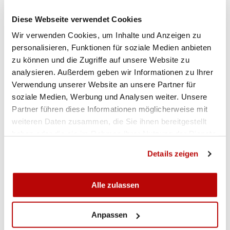
CHRISTEN 11.
Diese Webseite verwendet Cookies
Mercoledì, Nina Christen non è riuscita ad entrare
Wir verwenden Cookies, um Inhalte und Anzeigen zu
nella top ten con il fucile ad aria compressa
personalisieren, Funktionen für soziale Medien anbieten
perché la concorrenza era troppo forte. Christen ha
zu können und die Zugriffe auf unsere Website zu
totalizzato 627.5 punti, classificandosi
analysieren. Außerdem geben wir Informationen zu Ihrer
undicesima. Lo svantaggio dall'ottava posizione è
Verwendung unserer Website an unsere Partner für
soziale Medien, Werbung und Analysen weiter. Unsere
stato di oltre tre punti. La vincitrice è stata la
Partner führen diese Informationen möglicherweise mit
cinese Zhilin Wang, che ha totalizzato 634.2 punti.
weiteren Daten zusammen, die Sie ihnen bereitgestellt
In totale, erano in gara 16 tiratrici.
haben oder die sie im Rahmen Ihrer Nutzung der Dienste
gesammelt haben.
Details zeigen
RESULTATE
Alle zulassen
Gewehr 50m Dreistellung Frauen Qualifikation
Anpassen