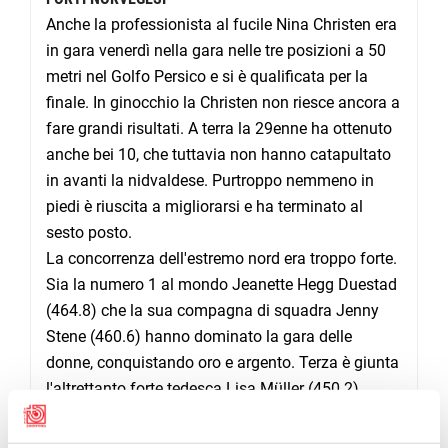
Anche la professionista al fucile Nina Christen era
in gara venerdì nella gara nelle tre posizioni a 50
metri nel Golfo Persico e si è qualificata per la
finale. In ginocchio la Christen non riesce ancora a
fare grandi risultati. A terra la 29enne ha ottenuto
anche bei 10, che tuttavia non hanno catapultato
in avanti la nidvaldese. Purtroppo nemmeno in
piedi è riuscita a migliorarsi e ha terminato al
sesto posto.
La concorrenza dell'estremo nord era troppo forte.
Sia la numero 1 al mondo Jeanette Hegg Duestad
(464.8) che la sua compagna di squadra Jenny
Stene (460.6) hanno dominato la gara delle
donne, conquistando oro e argento. Terza è giunta
l'altrettanto forte tedesca Lisa Müller (450.2).
Chiara Leone, la seconda svizzera in gara, ha
chiuso la gara all'undicesimo rango.