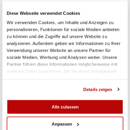
Bei den Auflageschützen lieferten sich der
Oberentfelder Hanspeter Umiker und der
Diese Webseite verwendet Cookies
Niederlenzer Werner Nyffeler einen spannenden
Wir verwenden Cookies, um Inhalte und Anzeigen zu
Zweikampf. Diesen entschied Umiker im zwölften
personalisieren, Funktionen für soziale Medien anbieten
und letzten Schuss um vier Zehntel zu seinen
zu können und die Zugriffe auf unsere Website zu
Gunsten. (Wolfgang Rytz)
analysieren. Außerdem geben wir Informationen zu Ihrer
Resultate
Verwendung unserer Website an unsere Partner für
soziale Medien, Werbung und Analysen weiter. Unsere
Partner führen diese Informationen möglicherweise mit
weiteren Daten zusammen, die Sie ihnen bereitgestellt
haben oder die sie im Rahmen Ihrer Nutzung der Dienste
gesammelt haben.
Details zeigen
Alle zulassen
Anpassen