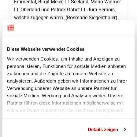
Emmental, Birgit Meier, LT Seeland, Mario Widmer
LT Oberland und Patrick Gobet LT Jura Bernois,
welche zugegen waren. (Rosmarie Siegenthaler)
RANGLISTEN JUGEND UND JUNIOREN
Pistole Ordonnanz:
1. Pascal Heiniger, PS
Diese Webseite verwendet Cookies
Uetendorf, 196; 2. Jannick Harri, PS
Schwarzenburg, 188; 3. Cédric Mathez, PS
Wir verwenden Cookies, um Inhalte und Anzeigen zu
Sonceboz-Sombeval, 184.
personalisieren, Funktionen für soziale Medien anbieten
Sportpistole Jugend U17
: 1. Finn Kruse, PS
zu können und die Zugriffe auf unsere Website zu
analysieren. Außerdem geben wir Informationen zu Ihrer
Uetendorf, 193; 2. Jannick Harri, PS Gürbetal, 188;
Verwendung unserer Website an unsere Partner für
3. Nina Vragovic, PS Schangnau, 187.
soziale Medien, Werbung und Analysen weiter. Unsere
Sportpistole Junioren U21: 1. Nathalie Krieg, PS
Partner führen diese Informationen möglicherweise mit
Bätterkinden-Jegenstorf, 193; 2. Pascal Heiniger,
weiteren Daten zusammen, die Sie ihnen bereitgestellt
PS Uetendorf, 190; 3. Janis Wisler, Burgdorf
haben oder die sie im Rahmen Ihrer Nutzung der Dienste
Stadtschützen, 188.
gesammelt haben.
Standard Gewehr U21
: 1. Patrick Heim, FS
Details zeigen
Oberwil i/S, 143; 2. Lea Marx, Stadtschützen Thun,