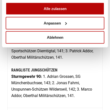
141; 3. Obbens Luc, SG Oberönz, 140.
Alle zulassen
Sturmgewehr 90 Jugend U17
: 1. Flavio von
Niederhäusern, SG Erlenbach-Wimmis, 137; 2.
Anpassen
Nadine Erb, Sportschützen Diemtigtal, 136; 3. Aron
Schranz, SG Krattigen, 136.
Ablehnen
Sturmgewehr 90 Junioren U21
: 1. Nico Wäfler,
Suldtal Schützen, 143; 2. Patrick Stucki,
Sportschützen Diemtigtal, 141; 3. Patrick Addor,
Oberthal Militärschützen, 141.
RANGLISTE JUNGSCHÜTZEN
Sturmgewehr 90:
1. Adrian Grossen, SG
Münchenbuchsee, 143; 2. Jonas Fahrni,
Unspunnen-Schützen Wilderswil, 142; 3. Marco
Addor, Oberthal Militärschützen, 141.