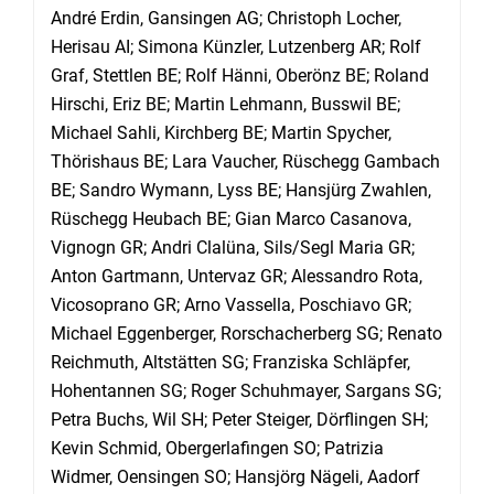
André Erdin, Gansingen AG; Christoph Locher,
Herisau AI; Simona Künzler, Lutzenberg AR; Rolf
Graf, Stettlen BE; Rolf Hänni, Oberönz BE; Roland
Hirschi, Eriz BE; Martin Lehmann, Busswil BE;
Michael Sahli, Kirchberg BE; Martin Spycher,
Thörishaus BE; Lara Vaucher, Rüschegg Gambach
BE; Sandro Wymann, Lyss BE; Hansjürg Zwahlen,
Rüschegg Heubach BE; Gian Marco Casanova,
Vignogn GR; Andri Clalüna, Sils/Segl Maria GR;
Anton Gartmann, Untervaz GR; Alessandro Rota,
Vicosoprano GR; Arno Vassella, Poschiavo GR;
Michael Eggenberger, Rorschacherberg SG; Renato
Reichmuth, Altstätten SG; Franziska Schläpfer,
Hohentannen SG; Roger Schuhmayer, Sargans SG;
Petra Buchs, Wil SH; Peter Steiger, Dörflingen SH;
Kevin Schmid, Obergerlafingen SO; Patrizia
Widmer, Oensingen SO; Hansjörg Nägeli, Aadorf