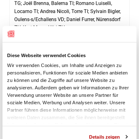
TG; Joël Brenna, Balerna TI; Romano Luiselli,
Locarno TI; Andrea Nicoli, Torre TI; Sylvain Bigler,
Oulens-s/Echallens VD; Daniel Furrer, Nürensdorf
ZH; Kurt Maag, Höri ZH.
MAXIMALRESULTATE PISTOLE (180 PUNKTE):
Daniel Dennler, Schinznach Dorf AG; Daniel
Diese Webseite verwendet Cookies
Schmid, Bözberg AG; René Thut, Aarau AG; Lukas
Fröhlich, Schüpbach BE; Thomas Huggler,
Wir verwenden Cookies, um Inhalte und Anzeigen zu
Münsingen BE; Andres Sommer, Wasen BE;
personalisieren, Funktionen für soziale Medien anbieten
zu können und die Zugriffe auf unsere Website zu
Hannes Stauffer, Wichtrach BE; Dominik Joel
analysieren. Außerdem geben wir Informationen zu Ihrer
Stettler, Grosshöchstetten BE; Manfred Kocher,
Verwendung unserer Website an unsere Partner für
Eptingen BL; Sepp Kost, Engelberg OW; Damian
soziale Medien, Werbung und Analysen weiter. Unsere
Thomann, Bad Ragaz SG; Thomas Stürchler,
Partner führen diese Informationen möglicherweise mit
Büren SO; Christophe Broutin, Schönenberg ZH;
weiteren Daten zusammen, die Sie ihnen bereitgestellt
Alex Fröhlich, Zürich ZH; Sven Gröble, Maur ZH;
haben oder die sie im Rahmen Ihrer Nutzung der Dienste
Christian Huber, Rudolfstetten ZH; Thomas Huber,
gesammelt haben.
Details zeigen
Oberhasli ZH; Martin Spiess, Wetzikon ZH; Andy