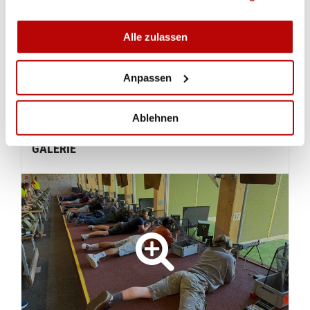
Vera Martin, Oberwil-Lieli ZH.
Alle zulassen
Bei den Maximalresultaten stehen die Meldungen
aus FR und VS-d noch aus. (Stand 31.5.2026)
Anpassen
Ablehnen
GALERIE