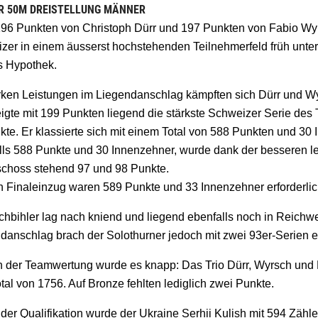
R 50M DREISTELLUNG MÄNNER
96 Punkten von Christoph Dürr und 197 Punkten von Fabio Wyrsc
zer in einem äusserst hochstehenden Teilnehmerfeld früh unte
ls Hypothek.
arken Leistungen im Liegendanschlag kämpften sich Dürr und Wy
eigte mit 199 Punkten liegend die stärkste Schweizer Serie des
kte. Er klassierte sich mit einem Total von 588 Punkten und 30
lls 588 Punkte und 30 Innenzehner, wurde dank der besseren let
schoss stehend 97 und 98 Punkte.
n Finaleinzug waren 589 Punkte und 33 Innenzehner erforderlic
chbihler lag nach kniend und liegend ebenfalls noch in Reichwe
danschlag brach der Solothurner jedoch mit zwei 93er-Serien e
n der Teamwertung wurde es knapp: Das Trio Dürr, Wyrsch und L
al von 1756. Auf Bronze fehlten lediglich zwei Punkte.
der Qualifikation wurde der Ukraine Serhii Kulish mit 594 Zähle