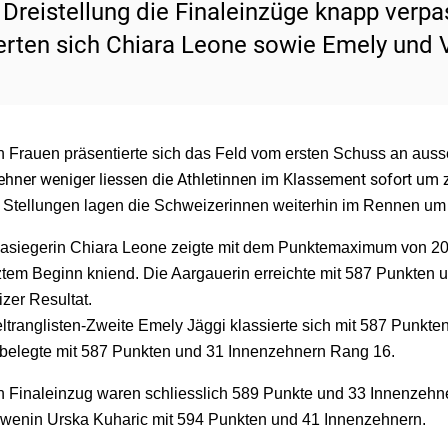
Dreistellung die Finaleinzüge knapp verpa
erten sich Chiara Leone sowie Emely und V
n Frauen präsentierte sich das Feld vom ersten Schuss an aus
ehner weniger liessen die Athletinnen im Klassement sofort um 
 Stellungen lagen die Schweizerinnen weiterhin
im Rennen um d
asiegerin Chiara Leone zeigte mit dem Punktemaximum von 200
ztem Beginn kniend. Die Aargauerin erreichte mit 587 Punkten
zer Resultat.
ltranglisten-Zweite Emely Jäggi klassierte sich mit 587 Punkt
 belegte mit 587 Punkten und 31 Innenzehnern Rang 16.
 Finaleinzug waren schliesslich 589 Punkte und 33 Innenzehner 
owenin Urska Kuharic mit 594 Punkten und 41 Innenzehnern.