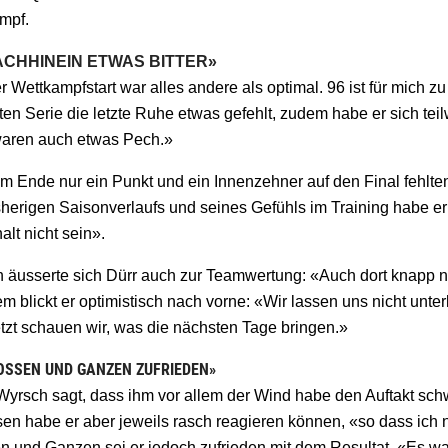
mpf.
ACHHINEIN ETWAS BITTER»
r Wettkampfstart war alles andere als optimal. 96 ist für mich zu 
ten Serie die letzte Ruhe etwas gefehlt, zudem habe er sich teil
waren auch etwas Pech.»
m Ende nur ein Punkt und ein Innenzehner auf den Final fehlten
herigen Saisonverlaufs und seines Gefühls im Training habe er 
alt nicht sein».
h äusserte sich Dürr auch zur Teamwertung: «Auch dort knapp n
m blickt er optimistisch nach vorne: «Wir lassen uns nicht unt
etzt schauen wir, was die nächsten Tage bringen.»
OSSEN UND GANZEN ZUFRIEDEN»
Wyrsch sagt, dass ihm vor allem der Wind habe den Auftakt sc
en habe er aber jeweils rasch reagieren können, «so dass ich 
n und Ganzen sei er jedoch zufrieden mit dem Resultat. «Es wa