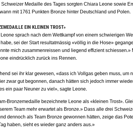
e Schweizer Medaille des Tages sorgten Chiara Leone sowie Em
ewann mit 1761 Punkten Bronze hinter Deutschland und Polen.
EMEDAILLE EIN KLEINEN TROST»
 Leone sprach nach dem Wettkampf von einem schwierigen Wettk
 habe, sei der Start resultatmässig «völlig in die Hose» gegang
onnte mich zusammenreissen und liegend effizient schiessen.
eone eindrücklich zurück ins Rennen.
ehend sei ihr klar gewesen, «dass ich Vollgas geben muss, um 
ier
zwar gut begonnen, danach hätten sich jedoch immer wieder
es ein paar Neuner zu viel», sagte Leone.
m-Bronzemedaille bezeichnete Leone als «kleinen Trost». Gleich
serem Team mehr erwartet als Bronze.»
Dass alle drei Schweiz
und dennoch als Team Bronze gewonnen hätten, zeige das Pote
Tag haben, sieht es wieder ganz anders aus.»