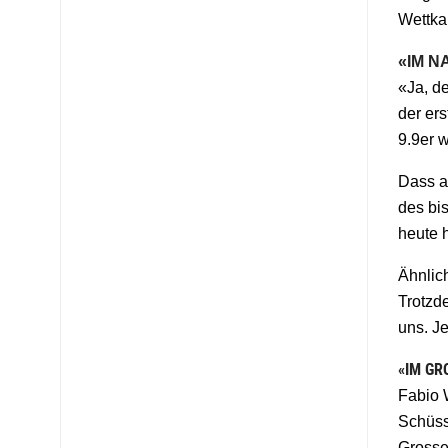
Wettka
«IM N
«Ja, de
der ers
9.9er 
Dass a
des bis
heute h
Ähnlic
Trotzde
uns. J
«IM GR
Fabio 
Schüss
Grosse