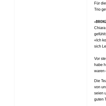
Für di
Trio g
«BRONZ
Chiara
gefühlt
«Ich k
sich L
Vor st
habe h
waren 
Die Tea
von un
seien 
guten 