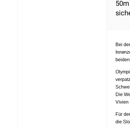
50m 
sich
Bei de
Innenz
beiden
Olympi
verpat
Schwei
Die We
Vivien
Für den
die Sl