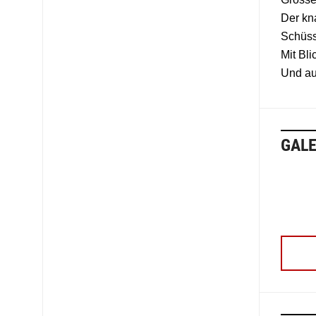
Der kn
Schüss
Mit Bl
Und au
GALE