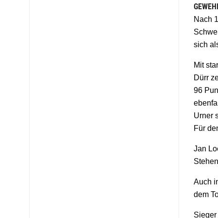
GEWEH
Nach 1
Schwei
sich a
Mit st
Dürr z
96 Pun
ebenfa
Urner 
Für de
Jan Lo
Stehen
Auch i
dem Tot
Sieger 