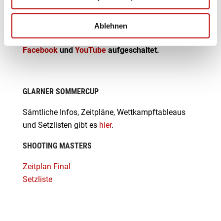
vorher) den Final der Shooting Masters, ebenfalls
ab dem ¼-Final.
Ablehnen
Der Livestream ist jeweils auf
swissshooting.ch
,
Facebook
und
YouTube
aufgeschaltet.
GLARNER SOMMERCUP
Sämtliche Infos, Zeitpläne, Wettkampftableaus
und Setzlisten gibt es
hier
.
SHOOTING MASTERS
Zeitplan Final
Setzliste