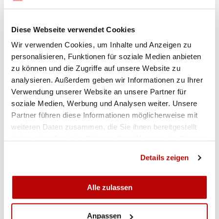
angehören oder in ein solches aufgenommen
werden möchten.
Der Wettkampf beginnt um 8.30 Uhr und wird
Diese Webseite verwendet Cookies
gegen 15.15 Uhr abgeschlossen sein.
Wir verwenden Cookies, um Inhalte und Anzeigen zu
personalisieren, Funktionen für soziale Medien anbieten
DER SSV ÜBERTRÄGT LIVE
zu können und die Zugriffe auf unsere Website zu
analysieren. Außerdem geben wir Informationen zu Ihrer
Der Schweizer Schiesssportverband überträgt
Verwendung unserer Website an unsere Partner für
die Höhepunkte des Glarner Sommercups sowie
soziale Medien, Werbung und Analysen weiter. Unsere
den Final der Shooting Masters live.
Partner führen diese Informationen möglicherweise mit
weiteren Daten zusammen, die Sie ihnen bereitgestellt
Am
Samstag, 10. Oktober 2020
wird der Glarner
haben oder die sie im Rahmen Ihrer Nutzung der Dienste
gesammelt haben.
Sommercup ab dem ¼-Final live übertragen.
Details zeigen
Start: 16:40 Uhr
(Livestream startet ca. 15min
vorher).
Alle zulassen
Am
Sonntag, 11. Oktober
übertragen wir
ab 11:15
Uhr
(Livestream startet auch hier ca. 15min
Anpassen