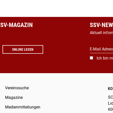
 SSV-MAGAZIN
SSV-NEW
Aktuell infor
E-Mail Adres
ONLINE LESEN
Ich bin m
Vereinssuche
KO
SC
Magazine
Li
Medienmitteilungen
60