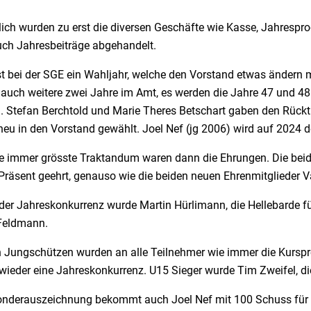
lich wurden zu erst die diversen Geschäfte wie Kasse, Jahres
uch Jahresbeiträge abgehandelt.
t bei der SGE ein Wahljahr, welche den Vorstand etwas ändern m
 auch weitere zwei Jahre im Amt, es werden die Jahre 47 und 48
 Stefan Berchtold und Marie Theres Betschart gaben den Rücktri
eu in den Vorstand gewählt. Joel Nef (jg 2006) wird auf 2024 de
e immer grösste Traktandum waren dann die Ehrungen. Die beid
Präsent geehrt, genauso wie die beiden neuen Ehrenmitglieder V
 der Jahreskonkurrenz wurde Martin Hürlimann, die Hellebarde 
Feldmann.
n Jungschützen wurden an alle Teilnehmer wie immer die Kurspre
wieder eine Jahreskonkurrenz. U15 Sieger wurde Tim Zweifel, di
onderauszeichnung bekommt auch Joel Nef mit 100 Schuss für ei