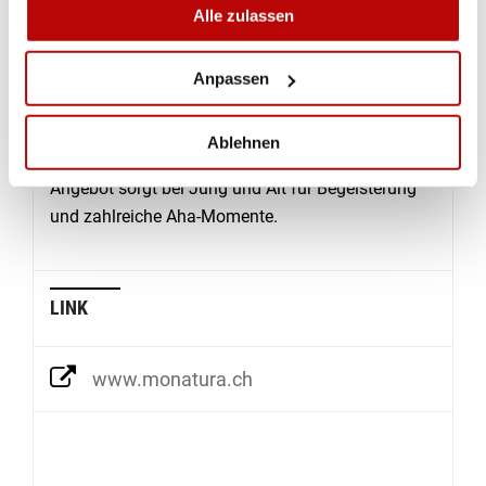
Alle zulassen
welche während der vier Messetage stattfinden.
Angehende und erfahrene Abenteuerlustige
erhalten hier wertvolle Einblicke und erfahren
Anpassen
Trends rund um ihr liebstes Hobby. Ob zum Binden
von CDC-Fliegen, Beobachtungen zur Biodiversität
Ablehnen
oder eine Einführung in den Bootsbau; das breite
Angebot sorgt bei Jung und Alt für Begeisterung
und zahlreiche Aha-Momente.
LINK
www.monatura.ch