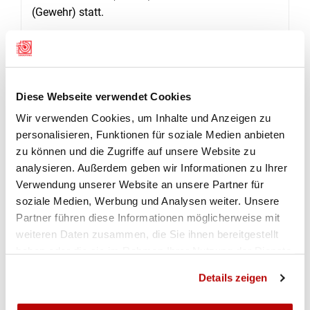
(Gewehr) statt.
BIODIVERSITÄT SPIELERISCH ERLEBEN
Neben den bestehenden Patronatspartnern
JagdSchweiz, dem Schweizer
Schiesssportverband und dem Schweizerischen
Diese Webseite verwendet Cookies
Fischereiverband bietet die Monatura mit
Wir verwenden Cookies, um Inhalte und Anzeigen zu
FreeTheBees und der Rehkitzrettung Kanton Bern
personalisieren, Funktionen für soziale Medien anbieten
neu ein noch breiteres Programm. Damit bietet die
zu können und die Zugriffe auf unsere Website zu
Messe Aufklärungsarbeit rund um das Thema
analysieren. Außerdem geben wir Informationen zu Ihrer
Biodiversität, vermittelt die Wichtigkeit dieser auf
Verwendung unserer Website an unsere Partner für
soziale Medien, Werbung und Analysen weiter. Unsere
spielerische Art und ist so auch für Schulklassen
Partner führen diese Informationen möglicherweise mit
und Familien ein spannendes und lehrreiches
weiteren Daten zusammen, die Sie ihnen bereitgestellt
Ausflugsziel.
haben oder die sie im Rahmen Ihrer Nutzung der Dienste
GEBALLTE LADUNG WISSEN
gesammelt haben.
Details zeigen
Für fesselnde Informationen sorgen auch die über
120 Vorträge, Workshops und Vorführungen,