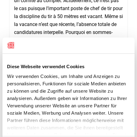
un comité au complet. Actuellement, ce n’est pas
le cas puisque l’important poste de chef de tir pour
la discipline du tir à 50 mètres est vacant. Même si
la vacance n’est que récente, l’absence totale de
candidatures interpelle. Pourquoi en sommes-
nous arrivés là ? Des changements structurels
sont-ils nécessaires ? Les sociétés ont-elles la
force de porter une fédération indépendante ? Le
président cantonal les interpellera à ce sujet
Diese Webseite verwendet Cookies
prochainement. La fédération attend ces feed-
Wir verwenden Cookies, um Inhalte und Anzeigen zu
back avec grand intérêt.
personalisieren, Funktionen für soziale Medien anbieten
zu können und die Zugriffe auf unsere Website zu
La SFTS serait fière de pouvoir continuer à porter
analysieren. Außerdem geben wir Informationen zu Ihrer
haut le drapeau du tir sportif. Cela serait un signe
Verwendung unserer Website an unsere Partner für
que la vie de société a repris des couleurs. Présent
soziale Medien, Werbung und Analysen weiter. Unsere
à Chavannes-les-Forts, Didier Castella, président
Partner führen diese Informationen möglicherweise mit
du Conseil d’Etat, a prêché dans le même sens, en
weiteren Daten zusammen, die Sie ihnen bereitgestellt
soulignant que les sociétés sportives sont
haben oder die sie im Rahmen Ihrer Nutzung der Dienste