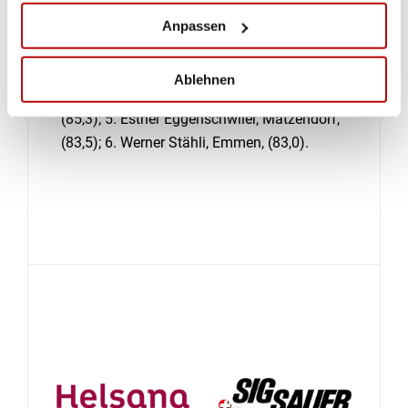
Vorderlader-Freigewehr, 300m, liegend frei
Anpassen
Josef Ruoss, Schübelbach, (92,7); 2. Adrian
Eichelberger, Madiswil, (89,5); 3. Walter Moor,
Ablehnen
Schötz, (85,5); 4. Ueli Eichelberger, Madiswil ,
(85,3); 5. Esther Eggenschwiler, Matzendorf,
(83,5); 6. Werner Stähli, Emmen, (83,0).