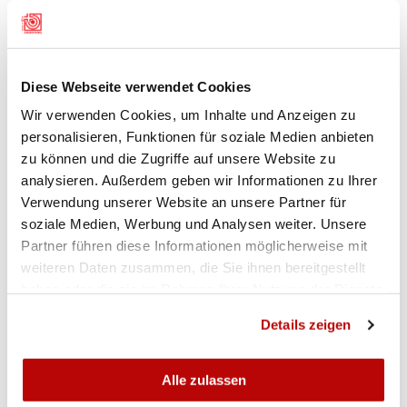
gesellte sich kurzerhand Renato Steffen vom
Vorstand des SSV hinzu. Für die anwesenden
Teilnehmern des diesjährigen Feldschiessens
konnte Renato Steffen auch noch die FS-Kränze
Diese Webseite verwendet Cookies
ausgehändigen.
(jr)
Wir verwenden Cookies, um Inhalte und Anzeigen zu
personalisieren, Funktionen für soziale Medien anbieten
zu können und die Zugriffe auf unsere Website zu
Aus den Ranglisten:
analysieren. Außerdem geben wir Informationen zu Ihrer
Hinterlader Freigewehr, 300m, liegend frei
Verwendung unserer Website an unsere Partner für
soziale Medien, Werbung und Analysen weiter. Unsere
Roland Frei, Würenlos, 94 Pt. 5 Mouchen, 2.
Partner führen diese Informationen möglicherweise mit
Josef Ruoss, Schübelbach, (93,3); 3. Adrian
weiteren Daten zusammen, die Sie ihnen bereitgestellt
Eichelberger, Madiswil, (90,7); 4. Hans Peter
haben oder die sie im Rahmen Ihrer Nutzung der Dienste
Rüfenacht, Bottenwil, 88,0); 5. Werner Stähli,
gesammelt haben.
Details zeigen
Emmen, 80,2); 6. Ueli Eichelberger, Madiswil
(80,1).
Alle zulassen