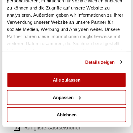
personalisieren, Funktionen für soziale Medien anbieten
vor dem Pistolenclub Engelberg (46.928) und
zu können und die Zugriffe auf unsere Website zu
Altdorf-Erstfeld (46.75).
(Michael Schenk)
analysieren. Außerdem geben wir Informationen zu Ihrer
Verwendung unserer Website an unsere Partner für
soziale Medien, Werbung und Analysen weiter. Unsere
Partner führen diese Informationen möglicherweise mit
RANGLISTEN
weiteren Daten zusammen, die Sie ihnen bereitgestellt
haben oder die sie im Rahmen Ihrer Nutzung der Dienste
Einzelrangliste
gesammelt haben.
Details zeigen
Einzelranglste Schützen
Alle zulassen
Bestenresultate
Anpassen
Einzelrangliste Sektionen
Ablehnen
Rangliste Gastsektionen