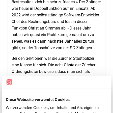
Bestresultat. «Ich bin sehr zufrieden.» Der Zofinger
war heuer in Doppelfunktion auf im Einsatz. Ab
2022 wird der selbstständige Software-Entwickler
Chef des Rechnungsbüro und löst in dieser
Funktion Christian Simmen ab. «Dieses Jahr
haben wir quasi ein Praktikum gemacht um zu
sehen, was es dann nächstes Jahr alles zu tun
gibt», so der Topschütze von der SG Zofingen.
Bei den Sektionen war die Zürcher Stadtpolizei
eine Klasse für sich. Die acht Gäste der Zürcher
Ordnungshüter bewiesen, dass man sich als
Ganove besser nicht mit ihnen anlegt. Mit 59.5
Punkten im Durchschnitt verwiesen die Landjäger
aus der Limmatstadt die UOV Schwyz (54.5) und
die Pistolengesellschaft Liestal (54.25) deutlich
Diese Webseite verwendet Cookies
auf die Ehrenplätze. Bei den Stammsektionen ging
Wir verwenden Cookies, um Inhalte und Anzeigen zu
der Sieg mit 47.719 an die Pistolenschützen Stans