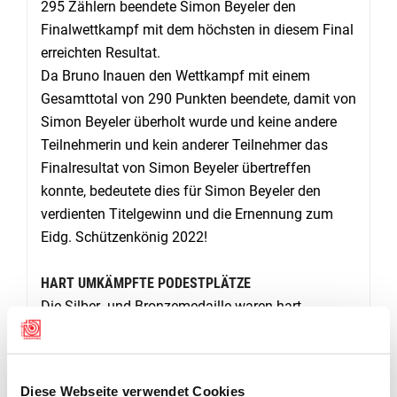
295 Zählern beendete Simon Beyeler den
Finalwettkampf mit dem höchsten in diesem Final
erreichten Resultat.
Da Bruno Inauen den Wettkampf mit einem
Gesamttotal von 290 Punkten beendete, damit von
Simon Beyeler überholt wurde und keine andere
Teilnehmerin und kein anderer Teilnehmer das
Finalresultat von Simon Beyeler übertreffen
konnte, bedeutete dies für Simon Beyeler den
verdienten Titelgewinn und die Ernennung zum
Eidg. Schützenkönig 2022!
HART UMKÄMPFTE PODESTPLÄTZE
Die Silber- und Bronzemedaille waren hart
umkämpft. Mit grosser Spannung verfolgten die
zahlreichen Zuschauer die Leistungen der
Athletinnen und Athleten, die sich hinter Simon
Diese Webseite verwendet Cookies