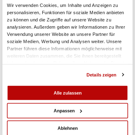
Gewehr 50m Dreistellung Männer Elimination Relay 2
Wir verwenden Cookies, um Inhalte und Anzeigen zu
personalisieren, Funktionen für soziale Medien anbieten
zu können und die Zugriffe auf unsere Website zu
Gewehr 50m Dreistellung Männer Elimination
analysieren. Außerdem geben wir Informationen zu Ihrer
Verwendung unserer Website an unsere Partner für
Gewehr 50m Dreistellung Männer Qualifikation
soziale Medien, Werbung und Analysen weiter. Unsere
Partner führen diese Informationen möglicherweise mit
weiteren Daten zusammen, die Sie ihnen bereitgestellt
Gewehr 50m Dreistellung Männer Final
haben oder die sie im Rahmen Ihrer Nutzung der Dienste
gesammelt haben.
Details zeigen
WETTKAMPF-IMPRESSIONEN
Alle zulassen
Anpassen
Ablehnen