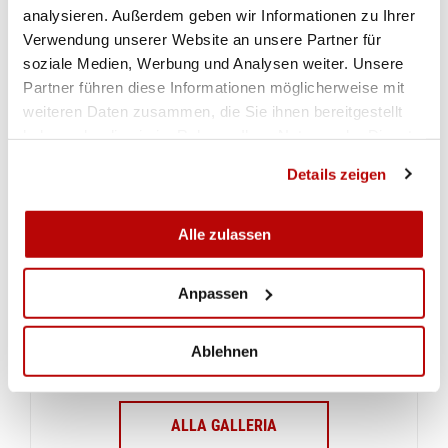
Gewehr 50m Dreistellung Männer Qualifikation
analysieren. Außerdem geben wir Informationen zu Ihrer
Verwendung unserer Website an unsere Partner für
soziale Medien, Werbung und Analysen weiter. Unsere
Gewehr 50m Dreistellung Männer Final
Partner führen diese Informationen möglicherweise mit
weiteren Daten zusammen, die Sie ihnen bereitgestellt
WETTKAMPF-IMPRESSIONEN
haben oder die sie im Rahmen Ihrer Nutzung der Dienste
gesammelt haben.
Details zeigen
Alle zulassen
Anpassen
Ablehnen
ALLA GALLERIA