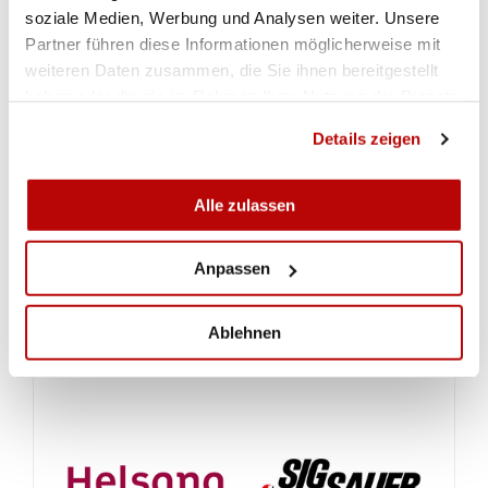
soziale Medien, Werbung und Analysen weiter. Unsere
Meter bietet Hombrechtikon zurzeit an. Fehlen
Partner führen diese Informationen möglicherweise mit
durfte natürlich auch der Hinweis auf Pistolen,
weiteren Daten zusammen, die Sie ihnen bereitgestellt
Bogen und Armbrustvereine im Bezirk und Kanton
haben oder die sie im Rahmen Ihrer Nutzung der Dienste
nicht. Soll doch allgemein der Schiesssport von
gesammelt haben.
der Veranstaltung profitieren können und die
Details zeigen
Kinder ihre Schiesssportart finden, die ihnen
individuell zusagt. (Peter Gilgen)
Alle zulassen
Was ist Target Sprint? Alle Infos finden Sie
hier.
Anpassen
Ablehnen