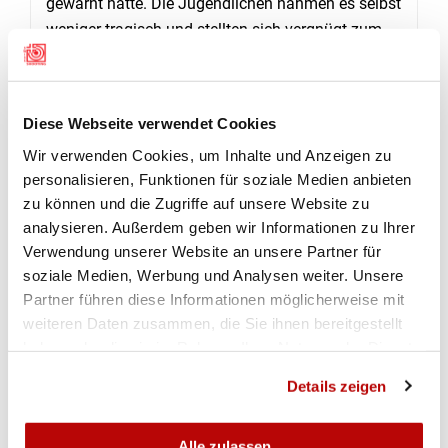
gewarnt hatte. Die Jugendlichen nahmen es selbst
weniger tragisch und stellten sich vergnügt zum
Gruppenbild auf zum Abschluss des
Wettkampftags in der Guntelsey. Da wurden die
Medaillen am Sonntag überreicht von Manfred
Diese Webseite verwendet Cookies
Locher, dem Präsidenten des Thuner
Wir verwenden Cookies, um Inhalte und Anzeigen zu
Stadtparlaments. Bilder und Ranglisten folgen.
personalisieren, Funktionen für soziale Medien anbieten
(Andreas Tschopp)
zu können und die Zugriffe auf unsere Website zu
analysieren. Außerdem geben wir Informationen zu Ihrer
Verwendung unserer Website an unsere Partner für
RESULTATE
soziale Medien, Werbung und Analysen weiter. Unsere
Partner führen diese Informationen möglicherweise mit
weiteren Daten zusammen, die Sie ihnen bereitgestellt
Final SGM G50m Junioren Qualifikation
haben oder die sie im Rahmen Ihrer Nutzung der Dienste
gesammelt haben.
Details zeigen
Final SGM-G50 Junioren Ausstich
Alle zulassen