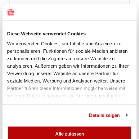
Eine gute Leistung zeigte im
Luftgewehrwettkampf der Herren der Bündner Lars
Färber (Felsberg GR). Von seinen 60 Schüssen in
der Qualifikation landeten 58 in der Zehn. Doch
Diese Webseite verwendet Cookies
leider waren diese Zehner im Schnitt zu tief. Seine
Wir verwenden Cookies, um Inhalte und Anzeigen zu
622.6 Punkte brachten ihm den 11. Rang ein. Auf
personalisieren, Funktionen für soziale Medien anbieten
einen Finalplatz fehlten 2.2 Zähler.
(van)
zu können und die Zugriffe auf unsere Website zu
analysieren. Außerdem geben wir Informationen zu Ihrer
Verwendung unserer Website an unsere Partner für
soziale Medien, Werbung und Analysen weiter. Unsere
GALERIE
IMPRESSIONEN VOM 2. WETTKAMPFTAG
Partner führen diese Informationen möglicherweise mit
weiteren Daten zusammen, die Sie ihnen bereitgestellt
haben oder die sie im Rahmen Ihrer Nutzung der Dienste
gesammelt haben.
Details zeigen
Alle zulassen