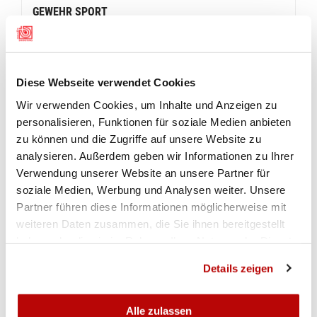
GEWEHR SPORT
Zum Schluss versuchten die Gewehrschützen der
Kategorie Sport ihre beste Tagesform abzurufen.
Der Lokalmatador von den Schützen Hallau, Roger
Diese Webseite verwendet Cookies
Schnetzler fehlte am Start. Einige bekannte
Namen waren mehr als bereit, den Siegertitel für
Wir verwenden Cookies, um Inhalte und Anzeigen zu
sich zu beanspruchen. Martin Schwaninger von
personalisieren, Funktionen für soziale Medien anbieten
zu können und die Zugriffe auf unsere Website zu
der FSG Guntmadingen und Christian Angst vom
analysieren. Außerdem geben wir Informationen zu Ihrer
SV Wilchingen/Osterfingen legten gut vor.
Verwendung unserer Website an unsere Partner für
Schwaninger verfehlte danach die zehn immer
soziale Medien, Werbung und Analysen weiter. Unsere
öfter und musste in der Folge abreissen lassen.
Partner führen diese Informationen möglicherweise mit
Dafür zeigte sich ein Vereinskollege von Christian
weiteren Daten zusammen, die Sie ihnen bereitgestellt
Angst im Spitzenfeld. Hans Peter Schwenk wollte
haben oder die sie im Rahmen Ihrer Nutzung der Dienste
es zusammen mit Lorenz Meier, der die Farben des
gesammelt haben.
Details zeigen
SV Rüdlingen vertritt, Christian Angst nicht so
einfach machen. Die Zuschauer verfolgten Schuss
um Schuss auf den Monitoren. Christian Angst
Alle zulassen