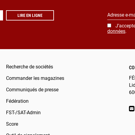
Adresse e-ma
LIRE EN LIGNE
J’accepte
données
.
Recherche de sociétés
CO
FÉ
Commander les magazines
Li
Communiqués de presse
60
Fédération
FST-/SAT-Admin
Score