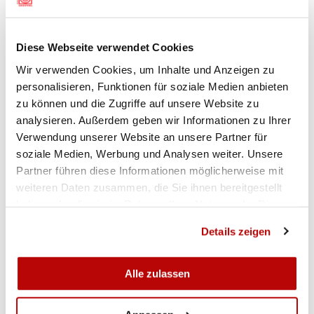
Einiges zuzutrauen ist den Schweizer Juniorinnen
und Junioren Pistole. Talent Jason Solari schafft
Diese Webseite verwendet Cookies
an internationalen Grossanlässen regelmässig
den Sprung ins Final. So holte der Jugend-
Wir verwenden Cookies, um Inhalte und Anzeigen zu
personalisieren, Funktionen für soziale Medien anbieten
Olympia-Dritte am H&N Cup die Goldmedaille, an
zu können und die Zugriffe auf unsere Website zu
den Schweizermeisterschaften sicherte sich Solari
analysieren. Außerdem geben wir Informationen zu Ihrer
mit einem neuen Schweizerrekord den Meistertitel.
Verwendung unserer Website an unsere Partner für
Hoffnungen dürfen die Schweizer
soziale Medien, Werbung und Analysen weiter. Unsere
Schiesssportfans auch in Anna Bastian setzen –
Partner führen diese Informationen möglicherweise mit
das Nachwuchstalent zeigt am H&N Cup mit
weiteren Daten zusammen, die Sie ihnen bereitgestellt
einem 11. Rang und 567 Punkten ebenfalls eine
haben oder die sie im Rahmen Ihrer Nutzung der Dienste
starke Leistung.
gesammelt haben.
Details zeigen
Bei den Juniorinnen und Junioren Gewehr 10m
werden Lisa Suremann, Sarina Hitz, Sandra Arnold
und Sven Riedo die Schweizer Farben tragen.
(cpe)
Alle zulassen