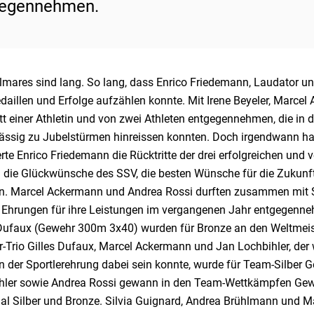
gegennehmen.
almares sind lang. So lang, dass Enrico Friedemann, Laudator u
edaillen und Erfolge aufzählen konnte. Mit Irene Beyeler, Marc
tt einer Athletin und von zwei Athleten entgegennehmen, die in
ässig zu Jubelstürmen hinreissen konnten. Doch irgendwann hab
te Enrico Friedemann die Rücktritte der drei erfolgreichen und 
n die Glückwünsche des SSV, die besten Wünsche für die Zukunft
. Marcel Ackermann und Andrea Rossi durften zusammen mit Si
Ehrungen für ihre Leistungen im vergangenen Jahr entgegenne
 Dufaux (Gewehr 300m 3x40) wurden für Bronze an den Weltmei
-Trio Gilles Dufaux, Marcel Ackermann und Jan Lochbihler, der
an der Sportlerehrung dabei sein konnte, wurde für Team-Silber
hler sowie Andrea Rossi gewann in den Team-Wettkämpfen G
mal Silber und Bronze. Silvia Guignard, Andrea Brühlmann und 