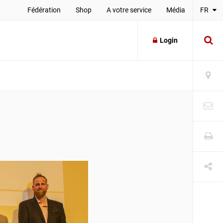
Fédération
Shop
A votre service
Média
FR
Login