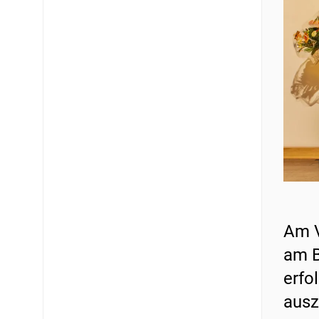
Am V
am B
erfo
ausz