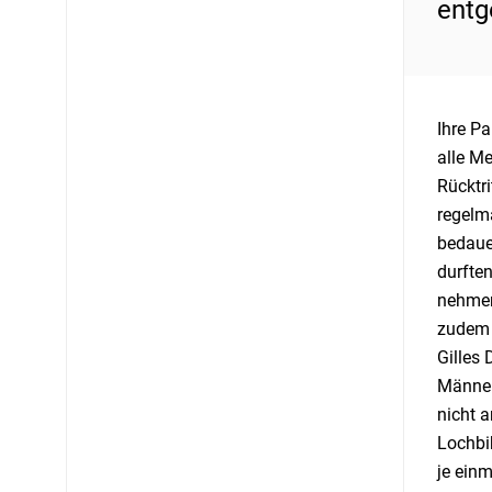
ent
Ihre P
alle M
Rücktri
regelm
bedauer
durfte
nehmen
zudem 
Gilles
Männer
nicht 
Lochbi
je ein